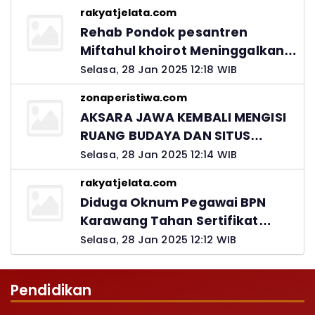
rakyatjelata.com
Rehab Pondok pesantren
Miftahul khoirot Meninggalkan
Hutang Ke Material, Mantan
Selasa, 28 Jan 2025 12:18 WIB
Kadis PUPR Harus Bertanggung
zonaperistiwa.com
Jawab
AKSARA JAWA KEMBALI MENGISI
RUANG BUDAYA DAN SITUS
LELUHUR NUSANTARA
Selasa, 28 Jan 2025 12:14 WIB
rakyatjelata.com
Diduga Oknum Pegawai BPN
Karawang Tahan Sertifikat
Pemohon PTSL
Selasa, 28 Jan 2025 12:12 WIB
Pendidikan