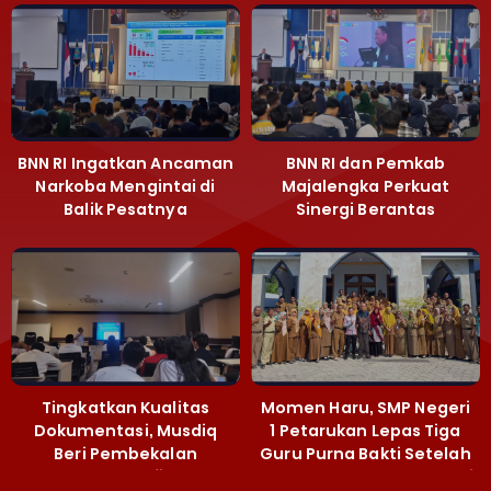
BNN RI Ingatkan Ancaman
BNN RI dan Pemkab
Narkoba Mengintai di
Majalengka Perkuat
Balik Pesatnya
Sinergi Berantas
Pembangunan
Peredaran Gelap
Majalengka
Narkoba
Tingkatkan Kualitas
Momen Haru, SMP Negeri
Dokumentasi, Musdiq
1 Petarukan Lepas Tiga
Beri Pembekalan
Guru Purna Bakti Setelah
Fotografi ‎
Puluhan Tahun Mengabdi