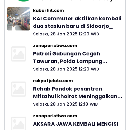
kabarhit.com
KAI Commuter aktifkan kembali
dua stasiun baru di Sidoarjo_
Selasa, 28 Jan 2025 12:29 WIB
zonaperistiwa.com
Patroli Gabungan Cegah
Tawuran, Polda Lampung
Ingatkan Peran Orang Tua
Selasa, 28 Jan 2025 12:20 WIB
rakyatjelata.com
Rehab Pondok pesantren
Miftahul khoirot Meninggalkan
Hutang Ke Material, Mantan
Selasa, 28 Jan 2025 12:18 WIB
Kadis PUPR Harus Bertanggung
zonaperistiwa.com
Jawab
AKSARA JAWA KEMBALI MENGISI