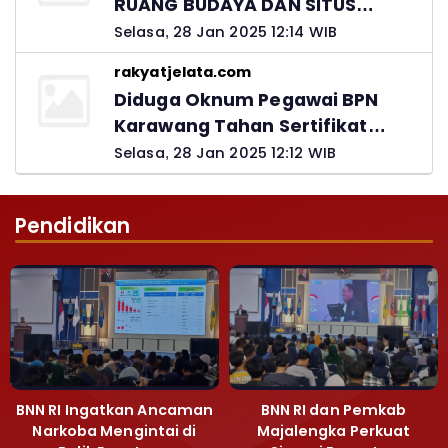
RUANG BUDAYA DAN SITUS
LELUHUR NUSANTARA
Selasa, 28 Jan 2025 12:14 WIB
rakyatjelata.com
Diduga Oknum Pegawai BPN
Karawang Tahan Sertifikat
Pemohon PTSL
Selasa, 28 Jan 2025 12:12 WIB
Pendidikan
BNN RI Ingatkan Ancaman
BNN RI dan Pemkab
Narkoba Mengintai di
Majalengka Perkuat