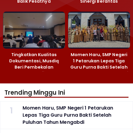
Balik Pesatnya
Sinergi Berantas
Pembangunan
Peredaran Gelap
Majalengka
Narkoba
Tingkatkan Kualitas
Momen Haru, SMP Negeri
Dokumentasi, Musdiq
1 Petarukan Lepas Tiga
Beri Pembekalan
Guru Purna Bakti Setelah
Fotografi ‎
Puluhan Tahun Mengabdi
Trending Minggu Ini
1
Momen Haru, SMP Negeri 1 Petarukan
Lepas Tiga Guru Purna Bakti Setelah
Puluhan Tahun Mengabdi