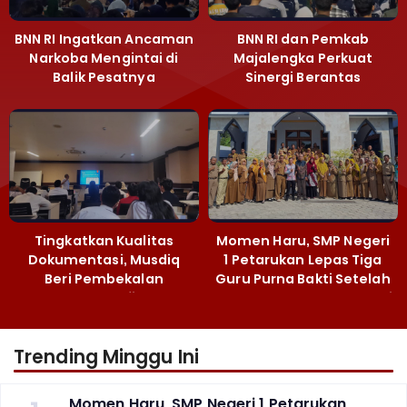
BNN RI Ingatkan Ancaman
BNN RI dan Pemkab
Narkoba Mengintai di
Majalengka Perkuat
Balik Pesatnya
Sinergi Berantas
Pembangunan
Peredaran Gelap
Majalengka
Narkoba
Tingkatkan Kualitas
Momen Haru, SMP Negeri
Dokumentasi, Musdiq
1 Petarukan Lepas Tiga
Beri Pembekalan
Guru Purna Bakti Setelah
Fotografi ‎
Puluhan Tahun Mengabdi
Trending Minggu Ini
Momen Haru, SMP Negeri 1 Petarukan