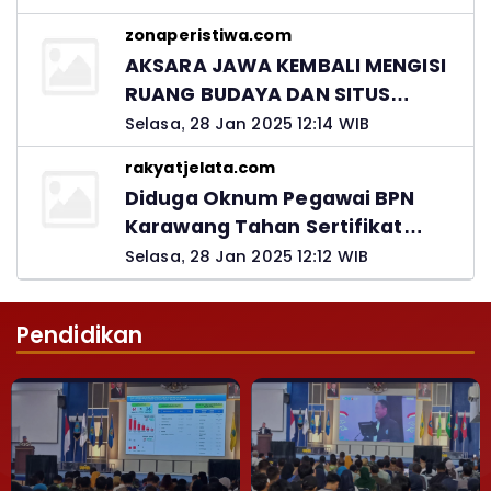
Kadis PUPR Harus Bertanggung
zonaperistiwa.com
Jawab
AKSARA JAWA KEMBALI MENGISI
RUANG BUDAYA DAN SITUS
LELUHUR NUSANTARA
Selasa, 28 Jan 2025 12:14 WIB
rakyatjelata.com
Diduga Oknum Pegawai BPN
Karawang Tahan Sertifikat
Pemohon PTSL
Selasa, 28 Jan 2025 12:12 WIB
Pendidikan