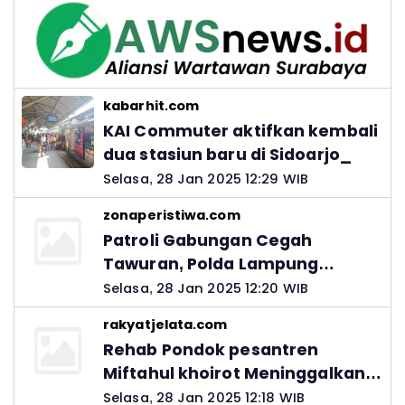
kabarhit.com
KAI Commuter aktifkan kembali
dua stasiun baru di Sidoarjo_
Selasa, 28 Jan 2025 12:29 WIB
zonaperistiwa.com
Patroli Gabungan Cegah
Tawuran, Polda Lampung
Ingatkan Peran Orang Tua
Selasa, 28 Jan 2025 12:20 WIB
rakyatjelata.com
Rehab Pondok pesantren
Miftahul khoirot Meninggalkan
Hutang Ke Material, Mantan
Selasa, 28 Jan 2025 12:18 WIB