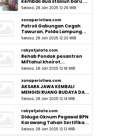
kembali dua stasiun baru di
Sidoarjo_
Selasa, 28 Jan 2025 12:29 WIB
zonaperistiwa.com
Patroli Gabungan Cegah
Tawuran, Polda Lampung
Ingatkan Peran Orang Tua
Selasa, 28 Jan 2025 12:20 WIB
rakyatjelata.com
Rehab Pondok pesantren
Miftahul khoirot
Meninggalkan Hutang Ke
Selasa, 28 Jan 2025 12:18 WIB
Material, Mantan Kadis PUPR
Harus Bertanggung Jawab
zonaperistiwa.com
AKSARA JAWA KEMBALI
MENGISI RUANG BUDAYA DAN
SITUS LELUHUR NUSANTARA
Selasa, 28 Jan 2025 12:14 WIB
rakyatjelata.com
Diduga Oknum Pegawai BPN
Karawang Tahan Sertifikat
Pemohon PTSL
Selasa, 28 Jan 2025 12:12 WIB