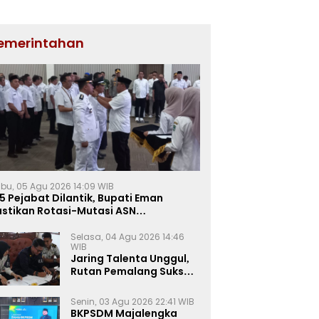
emerintahan
bu, 05 Agu 2026 14:09 WIB
5 Pejabat Dilantik, Bupati Eman
astikan Rotasi-Mutasi ASN
jalengka Berbasis Sistem Merit
Selasa, 04 Agu 2026 14:46
WIB
Jaring Talenta Unggul,
Rutan Pemalang Sukses
Gelar Seleksi
Wawancara Magang
Senin, 03 Agu 2026 22:41 WIB
Kemnaker
BKPSDM Majalengka