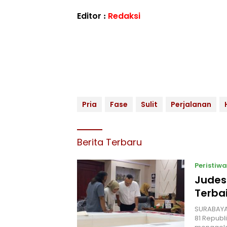
Editor :
Redaksi
Pria
Fase
Sulit
Perjalanan
Berita Terbaru
Peristiwa
Judes
Terbai
‎SURABAYA
81 Republ