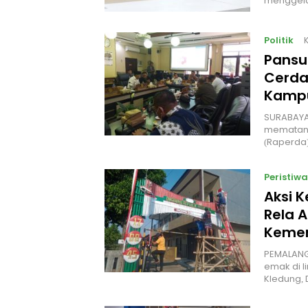
menggel
Politik
Pansu
Cerda
Kampu
‎SURABAYA
mematang
(Raperda
Peristiwa
Aksi 
Rela A
Kemer
PEMALANG
emak di l
Kledung,