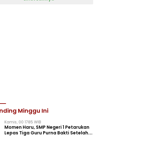
nding Minggu Ini
Kamis, 00 1785 WIB
Momen Haru, SMP Negeri 1 Petarukan
Lepas Tiga Guru Purna Bakti Setelah
Puluhan Tahun Mengabdi