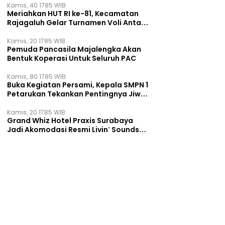
Kamis, 40 1785 WIB
Meriahkan HUT RI ke-81, Kecamatan
Rajagaluh Gelar Turnamen Voli Antar
Desa
Kamis, 20 1785 WIB
Pemuda Pancasila Majalengka Akan
Bentuk Koperasi Untuk Seluruh PAC
Kamis, 80 1785 WIB
Buka Kegiatan Persami, Kepala SMPN 1
Petarukan Tekankan Pentingnya Jiwa
Kepemimpinan
Kamis, 20 1785 WIB
Grand Whiz Hotel Praxis Surabaya
Jadi Akomodasi Resmi Livin' Sounds
of Downtown 2026