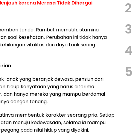
Menjauh karena Merasa Tidak Dihargai
2
3
memberi tanda. Rambut memutih, stamina
an soal kesehatan. Perubahan ini tidak hanya
t kehilangan vitalitas dan daya tarik sering
4
irian
5
Anak-anak yang beranjak dewasa, pensiun dari
an hidup kenyataan yang harus diterima.
ar, dan hanya mereka yang mampu berdamai
tinya dengan tenang.
ejatinya membentuk karakter seorang pria. Setiap
loncatan menuju kedewasaan, selama ia mampu
pegang pada nilai hidup yang diyakini.