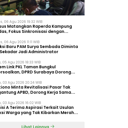
s, 06 Agu 2026 19:32 WIB
sus Matangkan Raperda Kampung
das, Fokus Sinkronisasi dengan
pung Pancasila
, 06 Agu 2026 11:11 WIB
eksi Baru PAM Surya Sembada Diminta
 Sekadar Jadi Administrator
, 05 Agu 2026 18:33 WIB
tem Link PKL Taman Bungkul
ersoalkan, DPRD Surabaya Dorong
ulasi Khusus
n, 03 Agu 2026 20:24 WIB
iono Minta Revitalisasi Pasar Tak
gantung APBD, Dorong Kerja Sama
gan Swasta ‎
n, 03 Agu 2026 16:02 WIB
si A Terima Aspirasi Terkait Usulan
ksi Warga yang Tak Kibarkan Merah
h
Lihat Lainnya