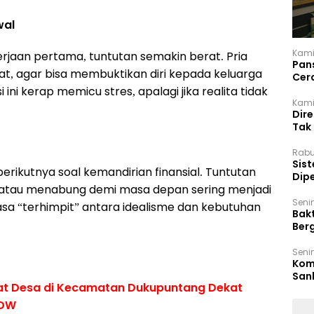
wal
Kami
rjaan pertama, tuntutan semakin berat. Pria
Pan
at, agar bisa membuktikan diri kepada keluarga
Cer
Kam
ni kerap memicu stres, apalagi jika realita tidak
Kamis
Dir
Tak
Rabu
‎Sis
berikutnya soal kemandirian finansial. Tuntutan
Dip
 atau menabung demi masa depan sering menjadi
Reg
Seni
asa “terhimpit” antara idealisme dan kebutuhan
Bakt
Ber
den
Seni
Komi
San
t Desa di Kecamatan Dukupuntang Dekat
Puti
 DW