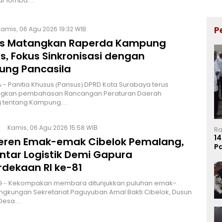
ar lomba…
P
Kamis, 06 Agu 2026 19:32 WIB
s Matangkan Raperda Kampung
s, Fokus Sinkronisasi dengan
ng Pancasila
 - Panitia Khusus (Pansus) DPRD Kota Surabaya terus
kan pembahasan Rancangan Peraturan Daerah
) tentang Kampung…
Kamis, 06 Agu 2026 15:58 WIB
Ra
14
Keren Emak-emak Cibelok Pemalang,
P
ntar Logistik Demi Gapura
Ma
dekaan RI ke-81
 – Kekompakan membara ditunjukkan puluhan emak-
ingkungan Sekretariat Paguyuban Amal Bakti Cibelok, Dusun
 Desa…