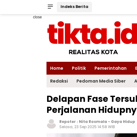
Indeks Berita
close
Home
Politik
Pemerintahan
Redaksi
Pedoman Media Siber
A
Delapan Fase Tersul
Perjalanan Hidupn
Repoter :
Nita Rosmala
-
Gaya Hidup
Selasa, 23 Sep 2025 14:58 WIB