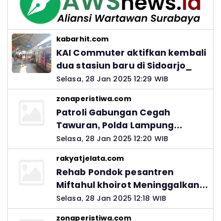
kabarhit.com
KAI Commuter aktifkan kembali
dua stasiun baru di Sidoarjo_
Selasa, 28 Jan 2025 12:29 WIB
zonaperistiwa.com
Patroli Gabungan Cegah
Tawuran, Polda Lampung
Ingatkan Peran Orang Tua
Selasa, 28 Jan 2025 12:20 WIB
rakyatjelata.com
Rehab Pondok pesantren
Miftahul khoirot Meninggalkan
Hutang Ke Material, Mantan
Selasa, 28 Jan 2025 12:18 WIB
Kadis PUPR Harus Bertanggung
zonaperistiwa.com