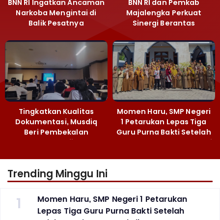
BNN RI Ingatkan Ancaman
BNN RI dan Pemkab
Narkoba Mengintai di
Majalengka Perkuat
Balik Pesatnya
Sinergi Berantas
Pembangunan
Peredaran Gelap
Majalengka
Narkoba
Tingkatkan Kualitas
Momen Haru, SMP Negeri
Dokumentasi, Musdiq
1 Petarukan Lepas Tiga
Beri Pembekalan
Guru Purna Bakti Setelah
Fotografi ‎
Puluhan Tahun Mengabdi
Trending Minggu Ini
1
Momen Haru, SMP Negeri 1 Petarukan
Lepas Tiga Guru Purna Bakti Setelah