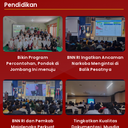
Pendidikan
Bikin Program
BNN RI Ingatkan Ancaman
Percontohan, Pondok di
Narkoba Mengintai di
Jombang Ini menuju
Balik Pesatnya
Mandiri Kelola Sampah
Pembangunan
dan Ketahanan Pangan
Majalengka
BNN RI dan Pemkab
Tingkatkan Kualitas
Majalengka Perkuat
Dokumentasi, Musdiq