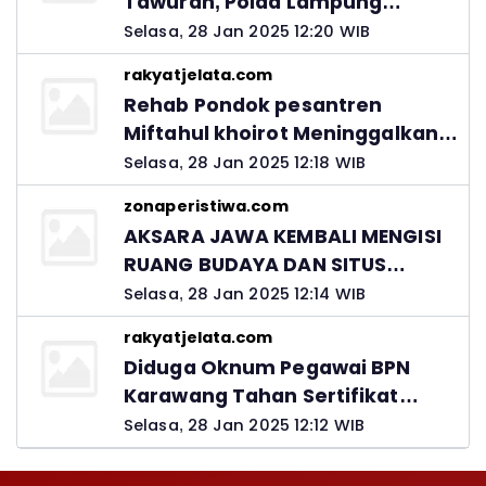
Tawuran, Polda Lampung
Ingatkan Peran Orang Tua
Selasa, 28 Jan 2025 12:20 WIB
rakyatjelata.com
Rehab Pondok pesantren
Miftahul khoirot Meninggalkan
Hutang Ke Material, Mantan
Selasa, 28 Jan 2025 12:18 WIB
Kadis PUPR Harus Bertanggung
zonaperistiwa.com
Jawab
AKSARA JAWA KEMBALI MENGISI
RUANG BUDAYA DAN SITUS
LELUHUR NUSANTARA
Selasa, 28 Jan 2025 12:14 WIB
rakyatjelata.com
Diduga Oknum Pegawai BPN
Karawang Tahan Sertifikat
Pemohon PTSL
Selasa, 28 Jan 2025 12:12 WIB