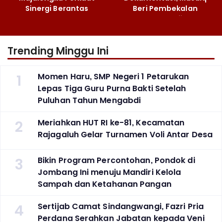
Sinergi Berantas
Beri Pembekalan
Peredaran Gelap
Fotografi ‎
Narkoba
Trending Minggu Ini
1
Momen Haru, SMP Negeri 1 Petarukan
Lepas Tiga Guru Purna Bakti Setelah
Puluhan Tahun Mengabdi
2
Meriahkan HUT RI ke-81, Kecamatan
Rajagaluh Gelar Turnamen Voli Antar Desa
3
Bikin Program Percontohan, Pondok di
Jombang Ini menuju Mandiri Kelola
Sampah dan Ketahanan Pangan
4
Sertijab Camat Sindangwangi, Fazri Pria
Perdana Serahkan Jabatan kepada Veni