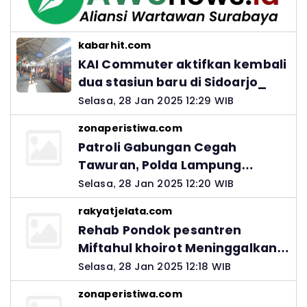
kabarhit.com
KAI Commuter aktifkan kembali
dua stasiun baru di Sidoarjo_
Selasa, 28 Jan 2025 12:29 WIB
zonaperistiwa.com
Patroli Gabungan Cegah
Tawuran, Polda Lampung
Ingatkan Peran Orang Tua
Selasa, 28 Jan 2025 12:20 WIB
rakyatjelata.com
Rehab Pondok pesantren
Miftahul khoirot Meninggalkan
Hutang Ke Material, Mantan
Selasa, 28 Jan 2025 12:18 WIB
Kadis PUPR Harus Bertanggung
zonaperistiwa.com
Jawab