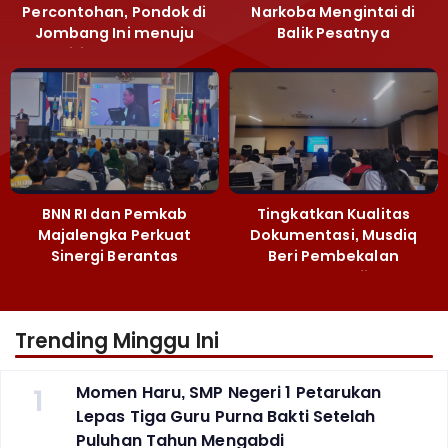
Percontohan, Pondok di
Narkoba Mengintai di
Jombang Ini menuju
Balik Pesatnya
Mandiri Kelola Sampah
Pembangunan
dan Ketahanan Pangan
Majalengka
BNN RI dan Pemkab
Tingkatkan Kualitas
Majalengka Perkuat
Dokumentasi, Musdiq
Sinergi Berantas
Beri Pembekalan
Peredaran Gelap
Fotografi ‎
Narkoba
Trending Minggu Ini
1
Momen Haru, SMP Negeri 1 Petarukan
Lepas Tiga Guru Purna Bakti Setelah
Puluhan Tahun Mengabdi