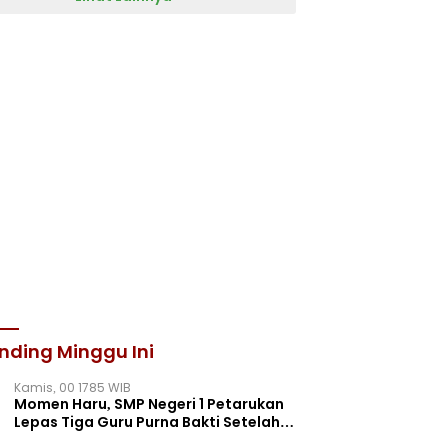
nding Minggu Ini
Kamis, 00 1785 WIB
Momen Haru, SMP Negeri 1 Petarukan
Lepas Tiga Guru Purna Bakti Setelah
Puluhan Tahun Mengabdi