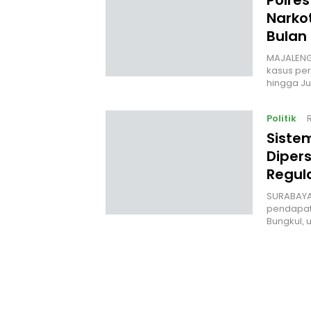
Polre
Narko
Bulan
MAJALENG
kasus per
hingga Ju
Politik
‎Siste
Diper
Regul
‎SURABAYA
pendapat
Bungkul,