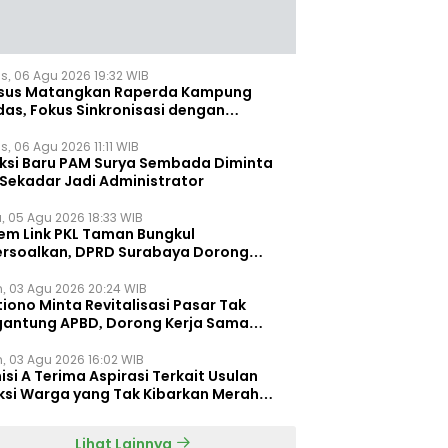
s, 06 Agu 2026 19:32 WIB
sus Matangkan Raperda Kampung
das, Fokus Sinkronisasi dengan
pung Pancasila
, 06 Agu 2026 11:11 WIB
eksi Baru PAM Surya Sembada Diminta
 Sekadar Jadi Administrator
, 05 Agu 2026 18:33 WIB
tem Link PKL Taman Bungkul
ersoalkan, DPRD Surabaya Dorong
ulasi Khusus
n, 03 Agu 2026 20:24 WIB
iono Minta Revitalisasi Pasar Tak
gantung APBD, Dorong Kerja Sama
gan Swasta ‎
n, 03 Agu 2026 16:02 WIB
si A Terima Aspirasi Terkait Usulan
ksi Warga yang Tak Kibarkan Merah
h
Lihat Lainnya