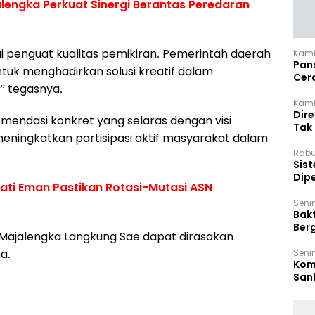
lengka Perkuat Sinergi Berantas Peredaran
i penguat kualitas pemikiran. Pemerintah daerah
Kami
Pan
uk menghadirkan solusi kreatif dalam
Cer
 tegasnya.
Kam
Kamis
Dir
mendasi konkret yang selaras dengan visi
Tak
meningkatkan partisipasi aktif masyarakat dalam
Rabu
‎Sis
Dip
upati Eman Pastikan Rotasi-Mutasi ASN
Reg
Seni
Bakt
Ber
si Majalengka Langkung Sae dapat dirasakan
den
a.
Seni
Komi
San
Puti