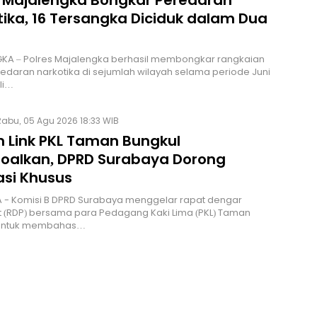
s Majalengka Bongkar Peredaran
tika, 16 Tersangka Diciduk dalam Dua
KA – Polres Majalengka berhasil membongkar rangkaian
edaran narkotika di sejumlah wilayah selama periode Juni
li…
Rabu, 05 Agu 2026 18:33 WIB
m Link PKL Taman Bungkul
soalkan, DPRD Surabaya Dorong
asi Khusus
 - Komisi B DPRD Surabaya menggelar rapat dengar
 (RDP) bersama para Pedagang Kaki Lima (PKL) Taman
 untuk membahas…