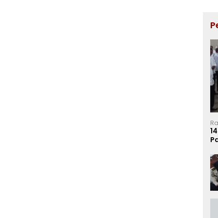
P
Ra
14
P
Ma