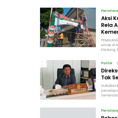
Peristiwa
Aksi 
Rela A
Kemer
PEMALANG
emak di l
Kledung,
Politik
Direk
Tak S
‎SURABAYA
penetapan
Sembada
Peristiwa