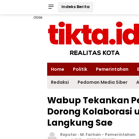
Indeks Berita
close
Home
Politik
Pemerintahan
Redaksi
Pedoman Media Siber
A
Wabup Tekankan Per
Dorong Kolaborasi 
Langkung Sae
Repoter :
M. Farhan
-
Pemerintahan