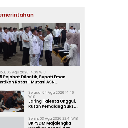
emerintahan
bu, 05 Agu 2026 14:09 WIB
5 Pejabat Dilantik, Bupati Eman
astikan Rotasi-Mutasi ASN
jalengka Berbasis Sistem Merit
Selasa, 04 Agu 2026 14:46
WIB
Jaring Talenta Unggul,
Rutan Pemalang Sukses
Gelar Seleksi
Wawancara Magang
Senin, 03 Agu 2026 22:41 WIB
Kemnaker
BKPSDM Majalengka