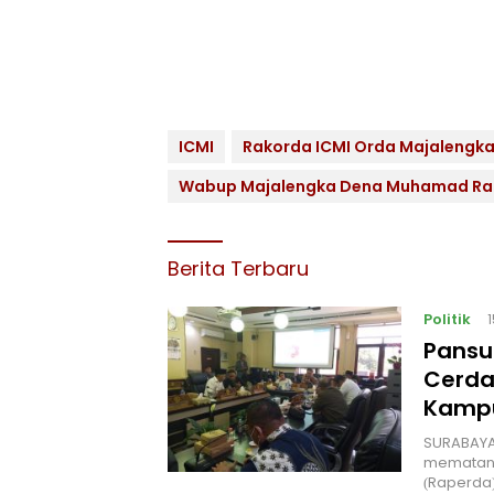
ICMI
Rakorda ICMI Orda Majalengk
Wabup Majalengka Dena Muhamad R
Berita Terbaru
Politik
Pansu
Cerda
Kampu
‎SURABAYA
mematang
(Raperda