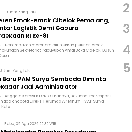
2
19 Jam Yang Lalu
Keren Emak-emak Cibelok Pemalang,
3
ntar Logistik Demi Gapura
dekaan RI ke-81
4
 – Kekompakan membara ditunjukkan puluhan emak-
ingkungan Sekretariat Paguyuban Amal Bakti Cibelok, Dusun
 Desa…
5
23 Jam Yang Lalu
si Baru PAM Surya Sembada Diminta
ekadar Jadi Administrator
 - Anggota Komisi B DPRD Surabaya, Baktiono, merespons
 tiga anggota Direksi Perumda Air Minum (PAM) Surya
 Kota…
Rabu, 05 Agu 2026 22:32 WIB