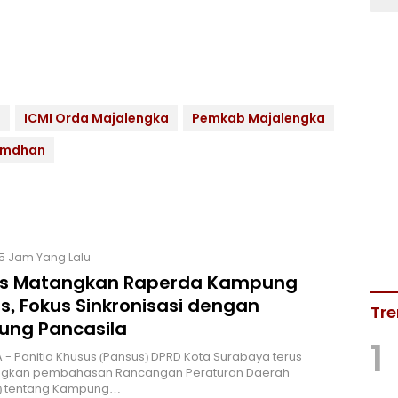
a
ICMI Orda Majalengka
Pemkab Majalengka
amdhan
15 Jam Yang Lalu
s Matangkan Raperda Kampung
s, Fokus Sinkronisasi dengan
Tre
ng Pancasila
1
 - Panitia Khusus (Pansus) DPRD Kota Surabaya terus
kan pembahasan Rancangan Peraturan Daerah
) tentang Kampung…