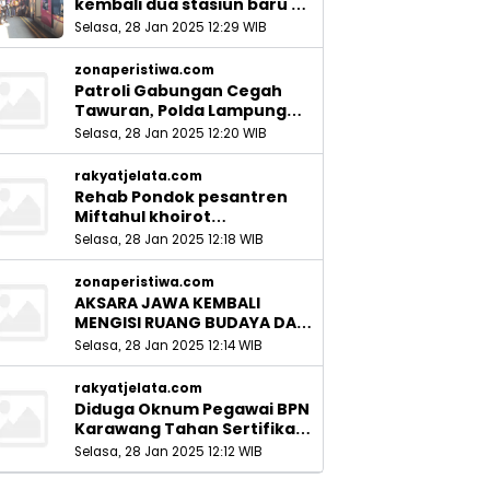
kembali dua stasiun baru di
Sidoarjo_
Selasa, 28 Jan 2025 12:29 WIB
zonaperistiwa.com
Patroli Gabungan Cegah
Tawuran, Polda Lampung
Ingatkan Peran Orang Tua
Selasa, 28 Jan 2025 12:20 WIB
rakyatjelata.com
Rehab Pondok pesantren
Miftahul khoirot
Meninggalkan Hutang Ke
Selasa, 28 Jan 2025 12:18 WIB
Material, Mantan Kadis PUPR
Harus Bertanggung Jawab
zonaperistiwa.com
AKSARA JAWA KEMBALI
MENGISI RUANG BUDAYA DAN
SITUS LELUHUR NUSANTARA
Selasa, 28 Jan 2025 12:14 WIB
rakyatjelata.com
Diduga Oknum Pegawai BPN
Karawang Tahan Sertifikat
Pemohon PTSL
Selasa, 28 Jan 2025 12:12 WIB