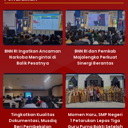
BNN RI Ingatkan Ancaman
BNN RI dan Pemkab
Narkoba Mengintai di
Majalengka Perkuat
Balik Pesatnya
Sinergi Berantas
Pembangunan
Peredaran Gelap
Majalengka
Narkoba
Tingkatkan Kualitas
Momen Haru, SMP Negeri
Dokumentasi, Musdiq
1 Petarukan Lepas Tiga
Beri Pembekalan
Guru Purna Bakti Setelah