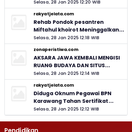
Ingatkan Peran Orang Tua
Selasa, 28 Jan 2025 12:20 WIB
rakyatjelata.com
Rehab Pondok pesantren
Miftahul khoirot Meninggalkan
Hutang Ke Material, Mantan
Selasa, 28 Jan 2025 12:18 WIB
Kadis PUPR Harus Bertanggung
zonaperistiwa.com
Jawab
AKSARA JAWA KEMBALI MENGISI
RUANG BUDAYA DAN SITUS
LELUHUR NUSANTARA
Selasa, 28 Jan 2025 12:14 WIB
rakyatjelata.com
Diduga Oknum Pegawai BPN
Karawang Tahan Sertifikat
Pemohon PTSL
Selasa, 28 Jan 2025 12:12 WIB
Pendidikan