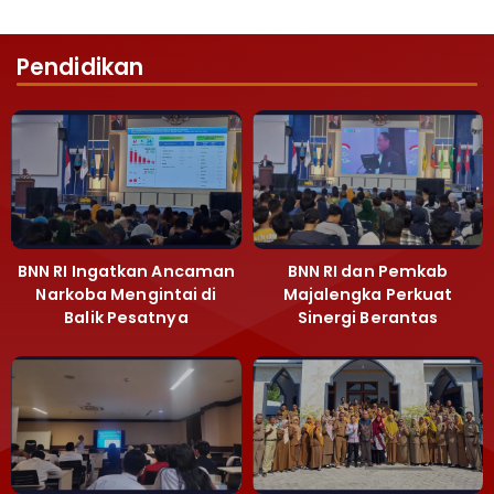
Pendidikan
BNN RI Ingatkan Ancaman
BNN RI dan Pemkab
Narkoba Mengintai di
Majalengka Perkuat
Balik Pesatnya
Sinergi Berantas
Pembangunan
Peredaran Gelap
Majalengka
Narkoba