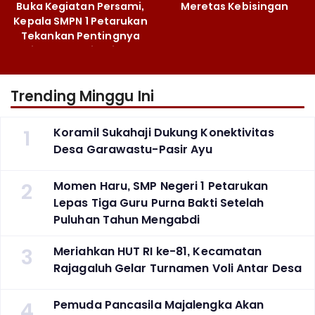
Buka Kegiatan Persami,
Meretas Kebisingan
Kepala SMPN 1 Petarukan
Tekankan Pentingnya
Jiwa Kepemimpinan
Trending Minggu Ini
1
Koramil Sukahaji Dukung Konektivitas
Desa Garawastu-Pasir Ayu
2
Momen Haru, SMP Negeri 1 Petarukan
Lepas Tiga Guru Purna Bakti Setelah
Puluhan Tahun Mengabdi
3
Meriahkan HUT RI ke-81, Kecamatan
Rajagaluh Gelar Turnamen Voli Antar Desa
4
Pemuda Pancasila Majalengka Akan