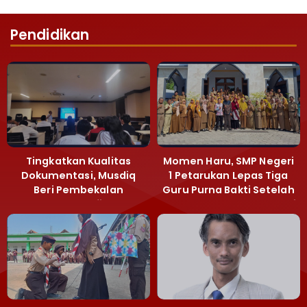
Pendidikan
Tingkatkan Kualitas
Momen Haru, SMP Negeri
Dokumentasi, Musdiq
1 Petarukan Lepas Tiga
Beri Pembekalan
Guru Purna Bakti Setelah
Fotografi ‎
Puluhan Tahun Mengabdi