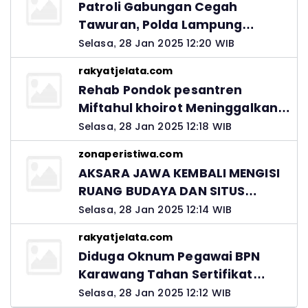
Patroli Gabungan Cegah
Tawuran, Polda Lampung
Ingatkan Peran Orang Tua
Selasa, 28 Jan 2025 12:20 WIB
rakyatjelata.com
Rehab Pondok pesantren
Miftahul khoirot Meninggalkan
Hutang Ke Material, Mantan
Selasa, 28 Jan 2025 12:18 WIB
Kadis PUPR Harus Bertanggung
zonaperistiwa.com
Jawab
AKSARA JAWA KEMBALI MENGISI
RUANG BUDAYA DAN SITUS
LELUHUR NUSANTARA
Selasa, 28 Jan 2025 12:14 WIB
rakyatjelata.com
Diduga Oknum Pegawai BPN
Karawang Tahan Sertifikat
Pemohon PTSL
Selasa, 28 Jan 2025 12:12 WIB