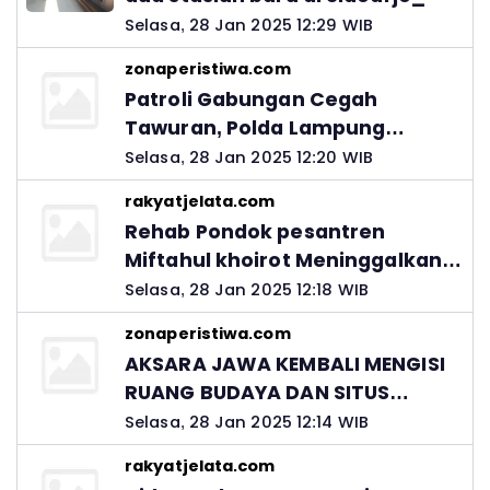
Selasa, 28 Jan 2025 12:29 WIB
zonaperistiwa.com
Patroli Gabungan Cegah
Tawuran, Polda Lampung
Ingatkan Peran Orang Tua
Selasa, 28 Jan 2025 12:20 WIB
rakyatjelata.com
Rehab Pondok pesantren
Miftahul khoirot Meninggalkan
Hutang Ke Material, Mantan
Selasa, 28 Jan 2025 12:18 WIB
Kadis PUPR Harus Bertanggung
zonaperistiwa.com
Jawab
AKSARA JAWA KEMBALI MENGISI
RUANG BUDAYA DAN SITUS
LELUHUR NUSANTARA
Selasa, 28 Jan 2025 12:14 WIB
rakyatjelata.com