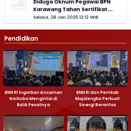
Diduga Oknum Pegawai BPN
Karawang Tahan Sertifikat
Pemohon PTSL
Selasa, 28 Jan 2025 12:12 WIB
Pendidikan
BNN RI Ingatkan Ancaman
BNN RI dan Pemkab
Narkoba Mengintai di
Majalengka Perkuat
Balik Pesatnya
Sinergi Berantas
Pembangunan
Peredaran Gelap
Majalengka
Narkoba