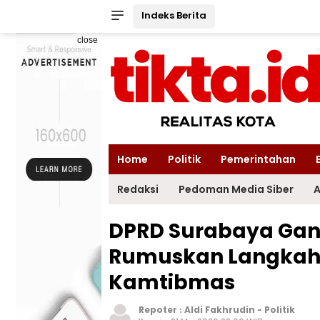
Indeks Berita
close
Home
Politik
Pemerintahan
Redaksi
Pedoman Media Siber
A
DPRD Surabaya Gan
Rumuskan Langkah 
Kamtibmas ‎
Repoter :
Aldi Fakhrudin
-
Politik