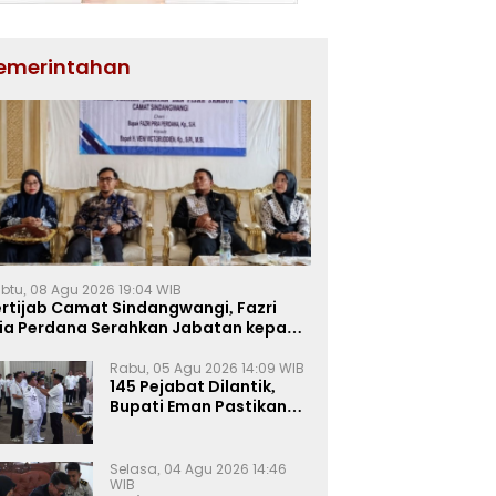
emerintahan
btu, 08 Agu 2026 19:04 WIB
rtijab Camat Sindangwangi, Fazri
ria Perdana Serahkan Jabatan kepada
ni Victorudien
Rabu, 05 Agu 2026 14:09 WIB
145 Pejabat Dilantik,
Bupati Eman Pastikan
Rotasi-Mutasi ASN
Majalengka Berbasis
Sistem Merit
Selasa, 04 Agu 2026 14:46
WIB