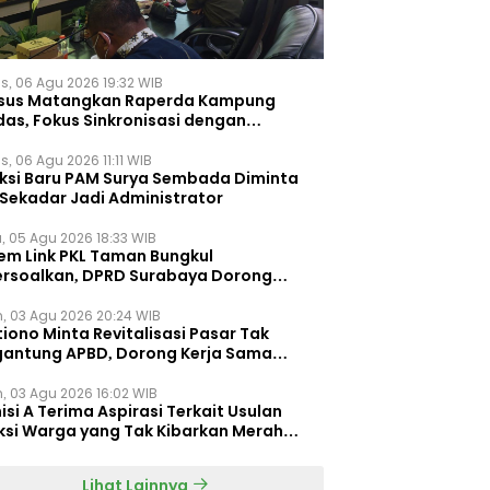
s, 06 Agu 2026 19:32 WIB
sus Matangkan Raperda Kampung
das, Fokus Sinkronisasi dengan
pung Pancasila
, 06 Agu 2026 11:11 WIB
eksi Baru PAM Surya Sembada Diminta
 Sekadar Jadi Administrator
, 05 Agu 2026 18:33 WIB
tem Link PKL Taman Bungkul
ersoalkan, DPRD Surabaya Dorong
ulasi Khusus
n, 03 Agu 2026 20:24 WIB
iono Minta Revitalisasi Pasar Tak
gantung APBD, Dorong Kerja Sama
gan Swasta ‎
n, 03 Agu 2026 16:02 WIB
si A Terima Aspirasi Terkait Usulan
ksi Warga yang Tak Kibarkan Merah
h
Lihat Lainnya