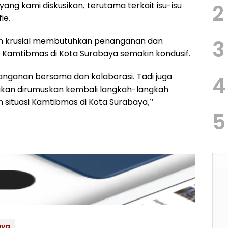
2
ang kami diskusikan, terutama terkait isu-isu
e.‎
an krusial membutuhkan penanganan dan
3
i Kamtibmas di Kota Surabaya semakin kondusif.‎
nanganan bersama dan kolaborasi. Tadi juga
4
akan dirumuskan kembali langkah-langkah
 situasi Kamtibmas di Kota Surabaya,”
5
aya