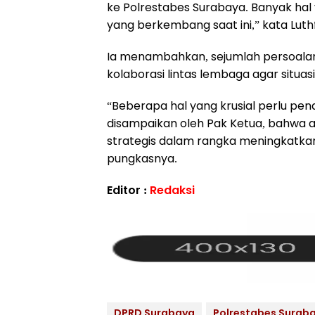
ke Polrestabes Surabaya. Banyak hal y
yang berkembang saat ini,” kata Luthfi
‎Ia menambahkan, sejumlah persoal
kolaborasi lintas lembaga agar situas
‎“Beberapa hal yang krusial perlu pe
disampaikan oleh Pak Ketua, bahwa 
strategis dalam rangka meningkatkan
pungkasnya.
Editor :
Redaksi
DPRD Surabaya
Polrestabes Surab