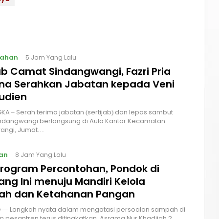
tahan
5 Jam Yang Lalu
ab Camat Sindangwangi, Fazri Pria
na Serahkan Jabatan kepada Veni
rudien
A – Serah terima jabatan (sertijab) dan lepas sambut
ndangwangi berlangsung di Aula Kantor Kecamatan
angi, Jumat…
an
8 Jam Yang Lalu
 Program Percontohan, Pondok di
ng Ini menuju Mandiri Kelola
h dan Ketahanan Pangan
— Langkah nyata dalam mengatasi persoalan sampah di
n pesantren terus ditingkatkan. Asrama Nur Khadijah 2,