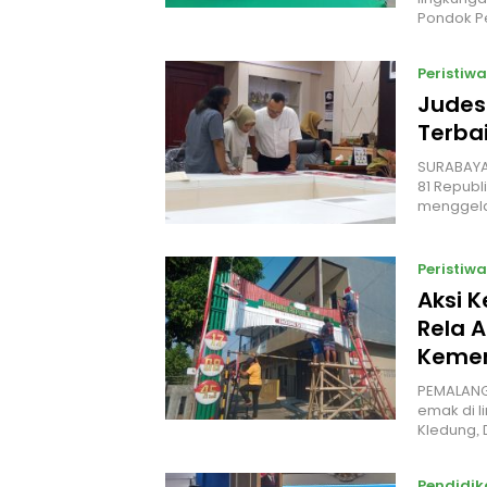
Pondok P
Peristiwa
Judes
Terbai
‎SURABAYA
81 Republ
menggel
Peristiwa
Aksi 
Rela A
Kemer
PEMALANG
emak di l
Kledung,
Pendidik