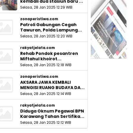
kembali dua stasiun baru di
Sidoarjo_
Selasa, 28 Jan 2025 12:29 WIB
zonaperistiwa.com
Patroli Gabungan Cegah
Tawuran, Polda Lampung
Ingatkan Peran Orang Tua
Selasa, 28 Jan 2025 12:20 WIB
rakyatjelata.com
Rehab Pondok pesantren
Miftahul khoirot
Meninggalkan Hutang Ke
Selasa, 28 Jan 2025 12:18 WIB
Material, Mantan Kadis PUPR
Harus Bertanggung Jawab
zonaperistiwa.com
AKSARA JAWA KEMBALI
MENGISI RUANG BUDAYA DAN
SITUS LELUHUR NUSANTARA
Selasa, 28 Jan 2025 12:14 WIB
rakyatjelata.com
Diduga Oknum Pegawai BPN
Karawang Tahan Sertifikat
Pemohon PTSL
Selasa, 28 Jan 2025 12:12 WIB