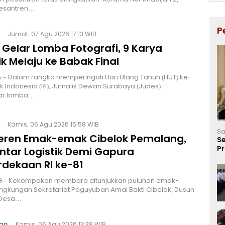
esantren…
P
Jumat, 07 Agu 2026 17:13 WIB
 Gelar Lomba Fotografi, 9 Karya
k Melaju ke Babak Final
 – Dalam rangka memperingati Hari Ulang Tahun (HUT) ke-
ik Indonesia (RI), Jurnalis Dewan Surabaya (Judes)
ar lomba…
Kamis, 06 Agu 2026 15:58 WIB
Sa
Keren Emak-emak Cibelok Pemalang,
Se
P
ntar Logistik Demi Gapura
Ve
dekaan RI ke-81
 – Kekompakan membara ditunjukkan puluhan emak-
ingkungan Sekretariat Paguyuban Amal Bakti Cibelok, Dusun
 Desa…
an
Kamis, 06 Agu 2026 13:38 WIB