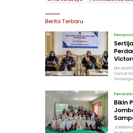
Berita Terbaru
Pemerin
Sertij
Perda
Victo
MAJALENGK
Camat Si
Sindangw
Pendidik
Bikin
Jomba
Sampa
JOMBANG 
lingkunga