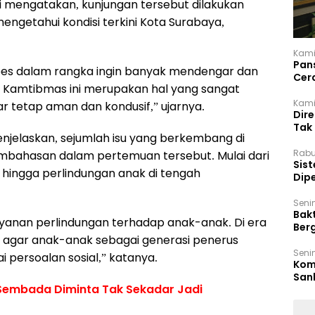
ri mengatakan, kunjungan tersebut dilakukan
ngetahui kondisi terkini Kota Surabaya,
Kami
Pan
tabes dalam rangka ingin banyak mendengar dan
Cer
na Kamtibmas ini merupakan hal yang sangat
Kam
Kamis
 tetap aman dan kondusif,” ujarnya.
Dir
Tak
 menjelaskan, sejumlah isu yang berkembang di
Rabu
mbahasan dalam pertemuan tersebut. Mulai dari
‎Sis
, hingga perlindungan anak di tengah
Dip
Reg
Seni
Bakt
yanan perlindungan terhadap anak-anak. Di era
Ber
rius agar anak-anak sebagai generasi penerus
den
Seni
 persoalan sosial,” katanya.
Komi
San
 Sembada Diminta Tak Sekadar Jadi
Puti