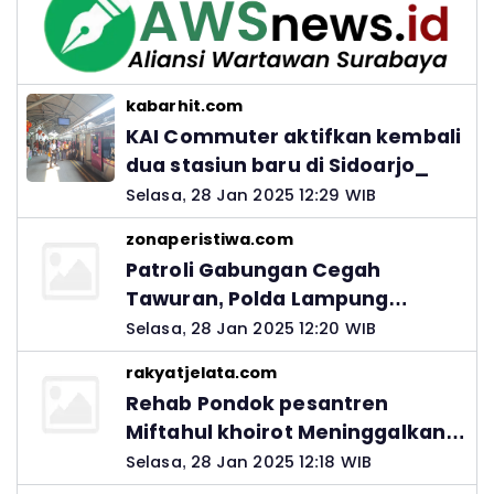
kabarhit.com
KAI Commuter aktifkan kembali
dua stasiun baru di Sidoarjo_
Selasa, 28 Jan 2025 12:29 WIB
zonaperistiwa.com
Patroli Gabungan Cegah
Tawuran, Polda Lampung
Ingatkan Peran Orang Tua
Selasa, 28 Jan 2025 12:20 WIB
rakyatjelata.com
Rehab Pondok pesantren
Miftahul khoirot Meninggalkan
Hutang Ke Material, Mantan
Selasa, 28 Jan 2025 12:18 WIB
Kadis PUPR Harus Bertanggung