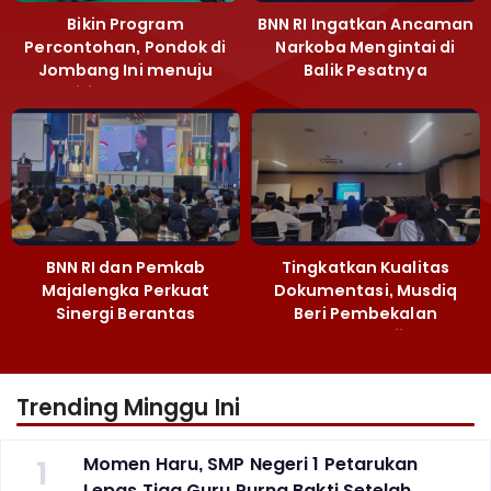
Bikin Program
BNN RI Ingatkan Ancaman
Percontohan, Pondok di
Narkoba Mengintai di
Jombang Ini menuju
Balik Pesatnya
Mandiri Kelola Sampah
Pembangunan
dan Ketahanan Pangan
Majalengka
BNN RI dan Pemkab
Tingkatkan Kualitas
Majalengka Perkuat
Dokumentasi, Musdiq
Sinergi Berantas
Beri Pembekalan
Peredaran Gelap
Fotografi ‎
Narkoba
Trending Minggu Ini
1
Momen Haru, SMP Negeri 1 Petarukan
Lepas Tiga Guru Purna Bakti Setelah