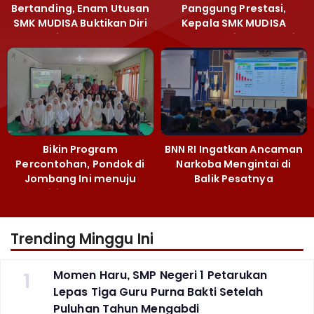
Bertanding, Enam Utusan
Panggung Prestasi,
SMK MUDISA Buktikan Diri
Kepala SMK MUDISA
di MEA 2026
Irvandy Andriansyah Raih
Emas MEA 2026
Bikin Program
BNN RI Ingatkan Ancaman
Percontohan, Pondok di
Narkoba Mengintai di
Jombang Ini menuju
Balik Pesatnya
Mandiri Kelola Sampah
Pembangunan
dan Ketahanan Pangan
Majalengka
Trending Minggu Ini
1
Momen Haru, SMP Negeri 1 Petarukan
Lepas Tiga Guru Purna Bakti Setelah
Puluhan Tahun Mengabdi