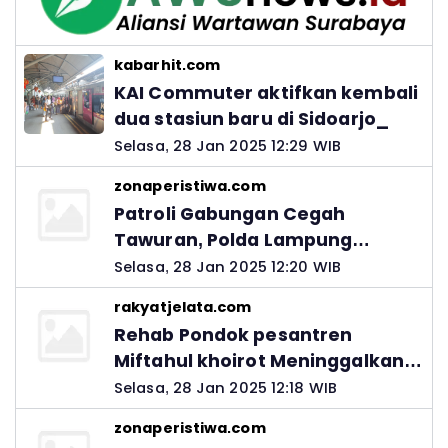
kabarhit.com
KAI Commuter aktifkan kembali
dua stasiun baru di Sidoarjo_
Selasa, 28 Jan 2025 12:29 WIB
zonaperistiwa.com
Patroli Gabungan Cegah
Tawuran, Polda Lampung
Ingatkan Peran Orang Tua
Selasa, 28 Jan 2025 12:20 WIB
rakyatjelata.com
Rehab Pondok pesantren
Miftahul khoirot Meninggalkan
Hutang Ke Material, Mantan
Selasa, 28 Jan 2025 12:18 WIB
Kadis PUPR Harus Bertanggung
zonaperistiwa.com
Jawab