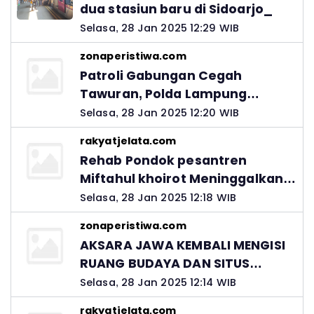
dua stasiun baru di Sidoarjo_
Selasa, 28 Jan 2025 12:29 WIB
zonaperistiwa.com
Patroli Gabungan Cegah
Tawuran, Polda Lampung
Ingatkan Peran Orang Tua
Selasa, 28 Jan 2025 12:20 WIB
rakyatjelata.com
Rehab Pondok pesantren
Miftahul khoirot Meninggalkan
Hutang Ke Material, Mantan
Selasa, 28 Jan 2025 12:18 WIB
Kadis PUPR Harus Bertanggung
zonaperistiwa.com
Jawab
AKSARA JAWA KEMBALI MENGISI
RUANG BUDAYA DAN SITUS
LELUHUR NUSANTARA
Selasa, 28 Jan 2025 12:14 WIB
rakyatjelata.com