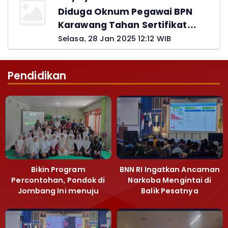
Diduga Oknum Pegawai BPN
Karawang Tahan Sertifikat
Pemohon PTSL
Selasa, 28 Jan 2025 12:12 WIB
Pendidikan
Bikin Program
BNN RI Ingatkan Ancaman
Percontohan, Pondok di
Narkoba Mengintai di
Jombang Ini menuju
Balik Pesatnya
Mandiri Kelola Sampah
Pembangunan
dan Ketahanan Pangan
Majalengka