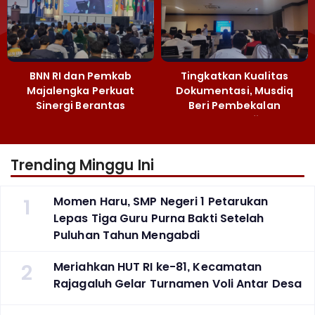
BNN RI dan Pemkab
Tingkatkan Kualitas
Majalengka Perkuat
Dokumentasi, Musdiq
Sinergi Berantas
Beri Pembekalan
Peredaran Gelap
Fotografi ‎
Narkoba
Trending Minggu Ini
1
Momen Haru, SMP Negeri 1 Petarukan
Lepas Tiga Guru Purna Bakti Setelah
Puluhan Tahun Mengabdi
2
Meriahkan HUT RI ke-81, Kecamatan
Rajagaluh Gelar Turnamen Voli Antar Desa