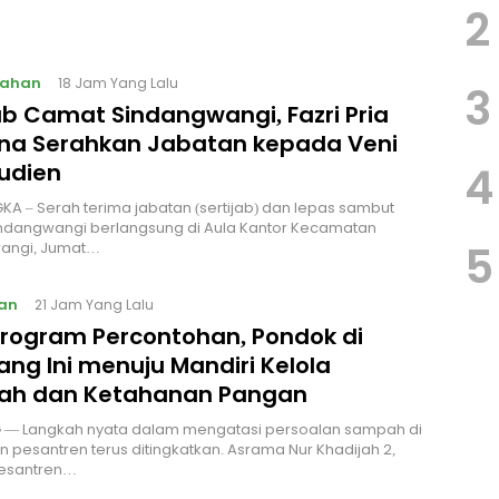
2
tahan
18 Jam Yang Lalu
3
ab Camat Sindangwangi, Fazri Pria
na Serahkan Jabatan kepada Veni
4
rudien
A – Serah terima jabatan (sertijab) dan lepas sambut
ndangwangi berlangsung di Aula Kantor Kecamatan
5
angi, Jumat…
an
21 Jam Yang Lalu
 Program Percontohan, Pondok di
ng Ini menuju Mandiri Kelola
h dan Ketahanan Pangan
— Langkah nyata dalam mengatasi persoalan sampah di
n pesantren terus ditingkatkan. Asrama Nur Khadijah 2,
esantren…