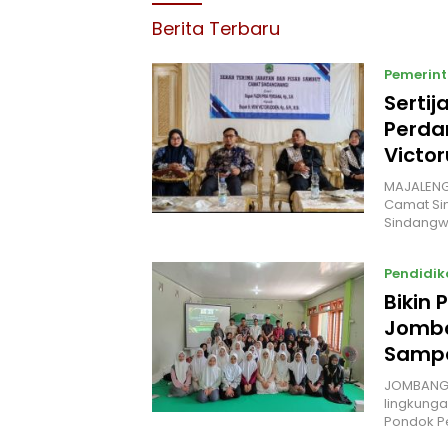
Berita Terbaru
Pemerin
Sertij
Perda
Victo
MAJALENGK
Camat Si
Sindangw
Pendidik
Bikin
Jomba
Sampa
JOMBANG 
lingkunga
Pondok P