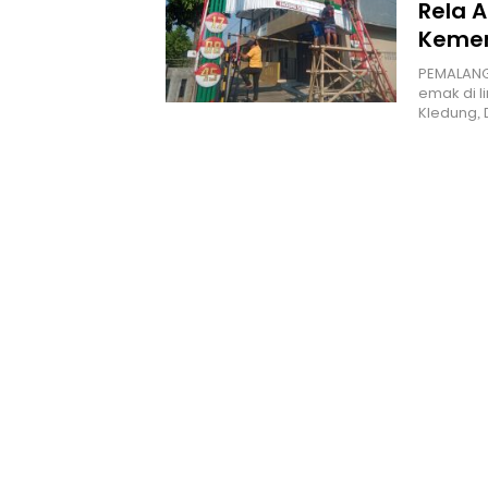
Rela A
Kemer
PEMALANG
emak di l
Kledung,