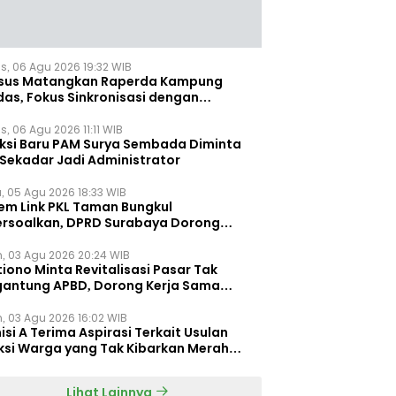
s, 06 Agu 2026 19:32 WIB
sus Matangkan Raperda Kampung
das, Fokus Sinkronisasi dengan
pung Pancasila
, 06 Agu 2026 11:11 WIB
eksi Baru PAM Surya Sembada Diminta
 Sekadar Jadi Administrator
, 05 Agu 2026 18:33 WIB
tem Link PKL Taman Bungkul
ersoalkan, DPRD Surabaya Dorong
ulasi Khusus
n, 03 Agu 2026 20:24 WIB
iono Minta Revitalisasi Pasar Tak
gantung APBD, Dorong Kerja Sama
gan Swasta ‎
n, 03 Agu 2026 16:02 WIB
si A Terima Aspirasi Terkait Usulan
ksi Warga yang Tak Kibarkan Merah
h
Lihat Lainnya