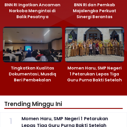
BNN RI Ingatkan Ancaman
BNN RI dan Pemkab
Narkoba Mengintai di
Majalengka Perkuat
Balik Pesatnya
Sinergi Berantas
Pembangunan
Peredaran Gelap
Majalengka
Narkoba
Tingkatkan Kualitas
Momen Haru, SMP Negeri
Dokumentasi, Musdiq
1 Petarukan Lepas Tiga
Beri Pembekalan
Guru Purna Bakti Setelah
Fotografi ‎
Puluhan Tahun Mengabdi
Trending Minggu Ini
1
Momen Haru, SMP Negeri 1 Petarukan
Lepas Tiga Guru Purna Bakti Setelah