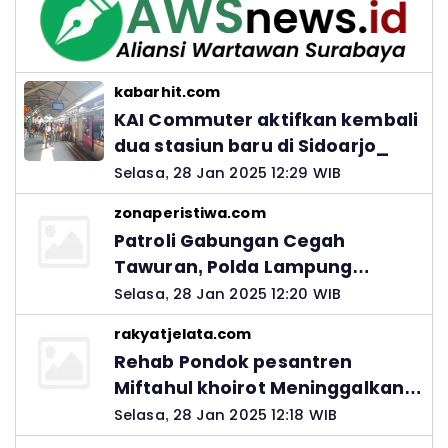
kabarhit.com
KAI Commuter aktifkan kembali
dua stasiun baru di Sidoarjo_
Selasa, 28 Jan 2025 12:29 WIB
zonaperistiwa.com
Patroli Gabungan Cegah
Tawuran, Polda Lampung
Ingatkan Peran Orang Tua
Selasa, 28 Jan 2025 12:20 WIB
rakyatjelata.com
Rehab Pondok pesantren
Miftahul khoirot Meninggalkan
Hutang Ke Material, Mantan
Selasa, 28 Jan 2025 12:18 WIB
Kadis PUPR Harus Bertanggung