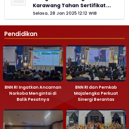
Karawang Tahan Sertifikat
Pemohon PTSL
Selasa, 28 Jan 2025 12:12 WIB
Pendidikan
BNN RI Ingatkan Ancaman
BNN RI dan Pemkab
Narkoba Mengintai di
Majalengka Perkuat
Balik Pesatnya
Sinergi Berantas
Pembangunan
Peredaran Gelap
Majalengka
Narkoba