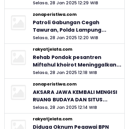
Selasa, 28 Jan 2025 12:29 WIB
zonaperistiwa.com
Patroli Gabungan Cegah
Tawuran, Polda Lampung
Ingatkan Peran Orang Tua
Selasa, 28 Jan 2025 12:20 WIB
rakyatjelata.com
Rehab Pondok pesantren
Miftahul khoirot Meninggalkan
Hutang Ke Material, Mantan
Selasa, 28 Jan 2025 12:18 WIB
Kadis PUPR Harus Bertanggung
zonaperistiwa.com
Jawab
AKSARA JAWA KEMBALI MENGISI
RUANG BUDAYA DAN SITUS
LELUHUR NUSANTARA
Selasa, 28 Jan 2025 12:14 WIB
rakyatjelata.com
Diduga Oknum Pegawai BPN