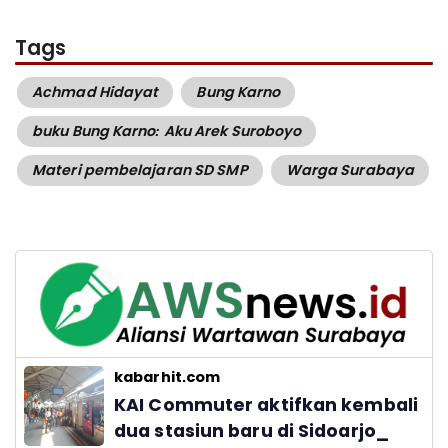
Tags
Achmad Hidayat
Bung Karno
buku Bung Karno: Aku Arek Suroboyo
Materi pembelajaran SD SMP
Warga Surabaya
kabarhit.com
KAI Commuter aktifkan kembali
dua stasiun baru di Sidoarjo_