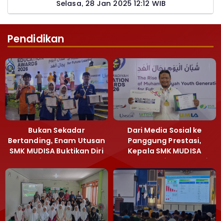
Pemohon PTSL
Selasa, 28 Jan 2025 12:12 WIB
Pendidikan
Bukan Sekadar
Dari Media Sosial ke
Bertanding, Enam Utusan
Panggung Prestasi,
SMK MUDISA Buktikan Diri
Kepala SMK MUDISA
di MEA 2026
Irvandy Andriansyah Raih
Emas MEA 2026