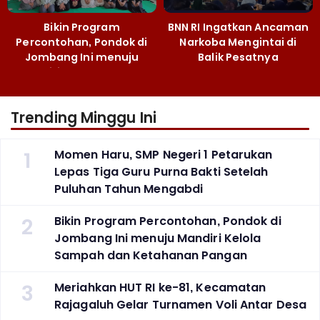
Bikin Program
BNN RI Ingatkan Ancaman
Percontohan, Pondok di
Narkoba Mengintai di
Jombang Ini menuju
Balik Pesatnya
Mandiri Kelola Sampah
Pembangunan
dan Ketahanan Pangan
Majalengka
Trending Minggu Ini
1
Momen Haru, SMP Negeri 1 Petarukan
Lepas Tiga Guru Purna Bakti Setelah
Puluhan Tahun Mengabdi
2
Bikin Program Percontohan, Pondok di
Jombang Ini menuju Mandiri Kelola
Sampah dan Ketahanan Pangan
3
Meriahkan HUT RI ke-81, Kecamatan
Rajagaluh Gelar Turnamen Voli Antar Desa