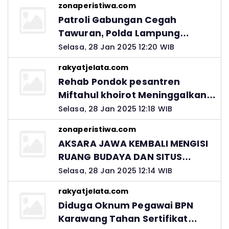
zonaperistiwa.com
Patroli Gabungan Cegah
Tawuran, Polda Lampung
Ingatkan Peran Orang Tua
Selasa, 28 Jan 2025 12:20 WIB
rakyatjelata.com
Rehab Pondok pesantren
Miftahul khoirot Meninggalkan
Hutang Ke Material, Mantan
Selasa, 28 Jan 2025 12:18 WIB
Kadis PUPR Harus Bertanggung
zonaperistiwa.com
Jawab
AKSARA JAWA KEMBALI MENGISI
RUANG BUDAYA DAN SITUS
LELUHUR NUSANTARA
Selasa, 28 Jan 2025 12:14 WIB
rakyatjelata.com
Diduga Oknum Pegawai BPN
Karawang Tahan Sertifikat