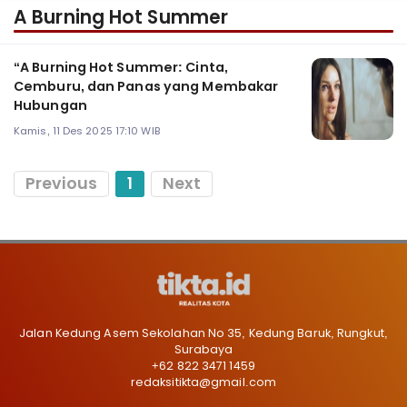
A Burning Hot Summer
“A Burning Hot Summer: Cinta,
Cemburu, dan Panas yang Membakar
Hubungan
Kamis, 11 Des 2025 17:10 WIB
Previous
1
Next
Jalan Kedung Asem Sekolahan No 35, Kedung Baruk, Rungkut,
Surabaya
+62 822 3471 1459
redaksitikta@gmail.com