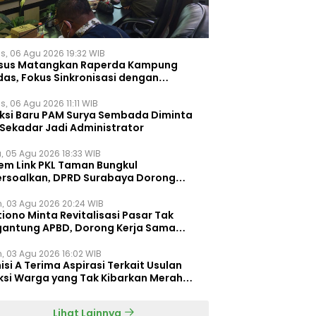
s, 06 Agu 2026 19:32 WIB
sus Matangkan Raperda Kampung
das, Fokus Sinkronisasi dengan
pung Pancasila
, 06 Agu 2026 11:11 WIB
eksi Baru PAM Surya Sembada Diminta
 Sekadar Jadi Administrator
, 05 Agu 2026 18:33 WIB
tem Link PKL Taman Bungkul
ersoalkan, DPRD Surabaya Dorong
ulasi Khusus
n, 03 Agu 2026 20:24 WIB
iono Minta Revitalisasi Pasar Tak
gantung APBD, Dorong Kerja Sama
gan Swasta ‎
n, 03 Agu 2026 16:02 WIB
si A Terima Aspirasi Terkait Usulan
ksi Warga yang Tak Kibarkan Merah
h
Lihat Lainnya