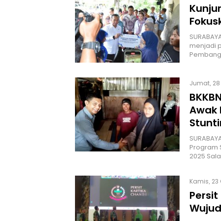
Kunju
Fokus
SURABAYA
menjadi 
Pembangu
Jumat, 28 
BKKBN
Awak 
Stunt
SURABAYA
Program S
2025 Sala
Kamis, 23 
Persit
Wujud