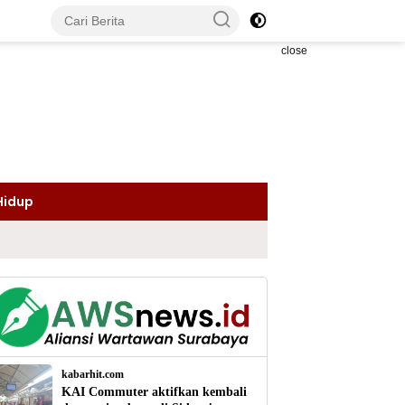
close
Hidup
kabarhit.com
KAI Commuter aktifkan kembali