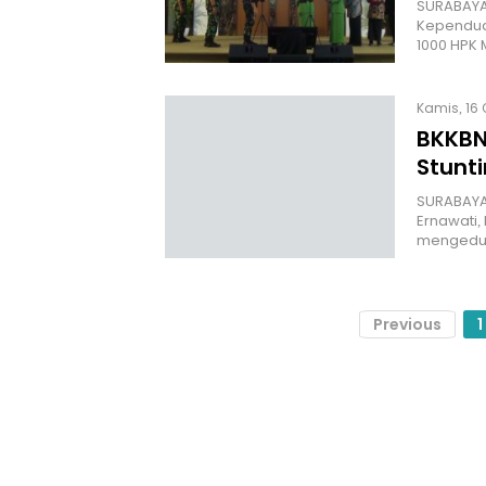
SURABAYA
Kependud
1000 HPK
Kamis, 16 
BKKBN
Stunti
SURABAYA 
Ernawati
mengedu
Previous
1