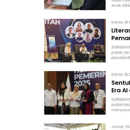
dalam pe
Anak (GE
Kamis, 18 
Litera
Peman
SURABAYA 
publik, t
pendekat
Kamis, 18 
Sentu
Era A
SURABAYA 
publik ti
menyusu
Jumat, 05