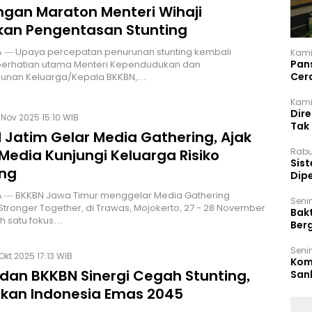
ngan Maraton Menteri Wihaji
kan Pengentasan Stunting
 — Upaya percepatan penurunan stunting kembali
Kami
Pan
perhatian utama Menteri Kependudukan dan
Cer
nan Keluarga/Kepala BKKBN,…
Kam
Kamis
Dir
Nov 2025 15:10 WIB
Tak
 Jatim Gelar Media Gathering, Ajak
Rabu
Media Kunjungi Keluarga Risiko
‎Sis
ing
Dip
Reg
 — BKKBN Jawa Timur menggelar Media Gathering
Seni
tronger Together, di Trawas, Mojokerto, 27 - 28 November
Bakt
h satu fokus…
Ber
den
Seni
Okt 2025 17:13 WIB
Komi
 dan BKKBN Sinergi Cegah Stunting,
San
Puti
kan Indonesia Emas 2045