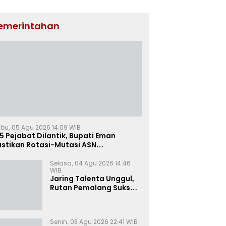
emerintahan
bu, 05 Agu 2026 14:09 WIB
5 Pejabat Dilantik, Bupati Eman
astikan Rotasi-Mutasi ASN
jalengka Berbasis Sistem Merit
Selasa, 04 Agu 2026 14:46
WIB
Jaring Talenta Unggul,
Rutan Pemalang Sukses
Gelar Seleksi
Wawancara Magang
Kemnaker
Senin, 03 Agu 2026 22:41 WIB