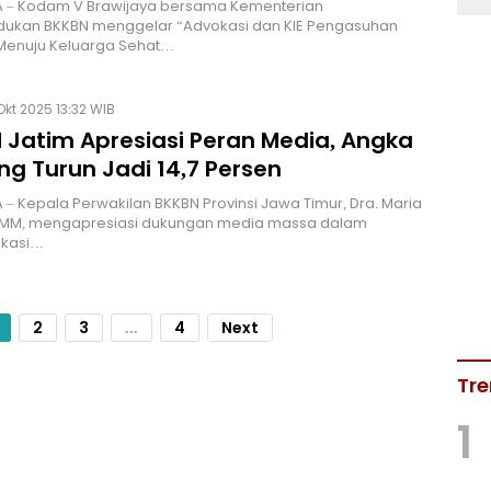
 – Kodam V Brawijaya bersama Kementerian
ukan BKKBN menggelar “Advokasi dan KIE Pengasuhan
 Menuju Keluarga Sehat…
Okt 2025 13:32 WIB
 Jatim Apresiasi Peran Media, Angka
ng Turun Jadi 14,7 Persen
– Kepala Perwakilan BKKBN Provinsi Jawa Timur, Dra. Maria
, MM, mengapresiasi dukungan media massa dalam
kasi…
2
3
...
4
Next
Tre
1