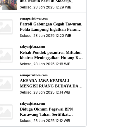
dua stasiun baru di Sidoarjo_
Selasa, 28 Jan 2025 12:29 WIB
zonaperistiwa.com
Patroli Gabungan Cegah Tawuran,
Polda Lampung Ingatkan Peran
Orang Tua
Selasa, 28 Jan 2025 12:20 WIB
rakyatjelata.com
Rehab Pondok pesantren Miftahul
khoirot Meninggalkan Hutang Ke
Material, Mantan Kadis PUPR
Selasa, 28 Jan 2025 12:18 WIB
Harus Bertanggung Jawab
zonaperistiwa.com
AKSARA JAWA KEMBALI
MENGISI RUANG BUDAYA DAN
SITUS LELUHUR NUSANTARA
Selasa, 28 Jan 2025 12:14 WIB
rakyatjelata.com
Diduga Oknum Pegawai BPN
Karawang Tahan Sertifikat
Pemohon PTSL
Selasa, 28 Jan 2025 12:12 WIB