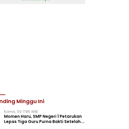
nding Minggu Ini
Kamis, 00 1785 WIB
Momen Haru, SMP Negeri 1 Petarukan
Lepas Tiga Guru Purna Bakti Setelah
Puluhan Tahun Mengabdi