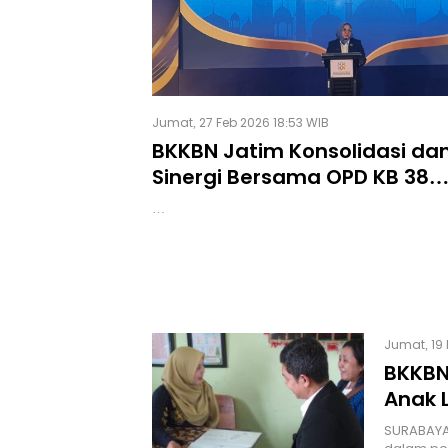
Jumat, 27 Feb 2026 18:53 WIB
BKKBN Jatim Konsolidasi da
Sinergi Bersama OPD KB 38
Kabupaten/Kota
…
Jumat, 19 
BKKBN
Anak 
SURABAYA