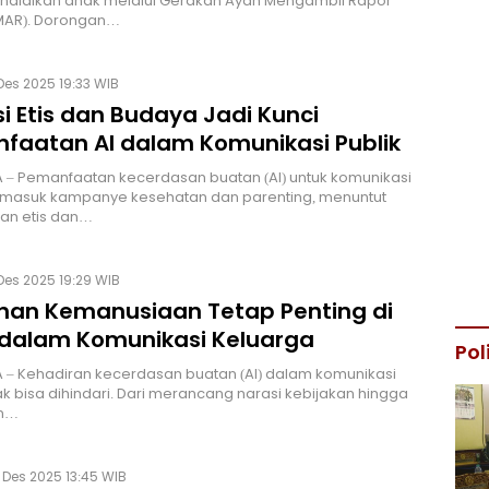
ndidikan anak melalui Gerakan Ayah Mengambil Rapor
MAR). Dorongan…
Des 2025 19:33 WIB
si Etis dan Budaya Jadi Kunci
faatan AI dalam Komunikasi Publik
– Pemanfaatan kecerdasan buatan (AI) untuk komunikasi
ermasuk kampanye kesehatan dan parenting, menuntut
an etis dan…
Des 2025 19:29 WIB
han Kemanusiaan Tetap Penting di
I dalam Komunikasi Keluarga
Pol
– Kehadiran kecerdasan buatan (AI) dalam komunikasi
dak bisa dihindari. Dari merancang narasi kebijakan hingga
n…
 Des 2025 13:45 WIB