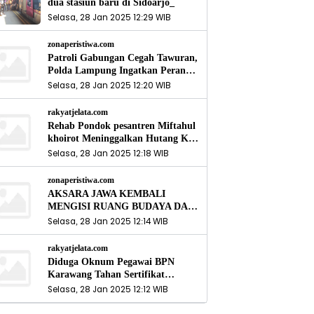
dua stasiun baru di Sidoarjo_
Selasa, 28 Jan 2025 12:29 WIB
zonaperistiwa.com
Patroli Gabungan Cegah Tawuran,
Polda Lampung Ingatkan Peran
Orang Tua
Selasa, 28 Jan 2025 12:20 WIB
rakyatjelata.com
Rehab Pondok pesantren Miftahul
khoirot Meninggalkan Hutang Ke
Material, Mantan Kadis PUPR
Selasa, 28 Jan 2025 12:18 WIB
Harus Bertanggung Jawab
zonaperistiwa.com
AKSARA JAWA KEMBALI
MENGISI RUANG BUDAYA DAN
SITUS LELUHUR NUSANTARA
Selasa, 28 Jan 2025 12:14 WIB
rakyatjelata.com
Diduga Oknum Pegawai BPN
Karawang Tahan Sertifikat
Pemohon PTSL
Selasa, 28 Jan 2025 12:12 WIB