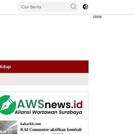
close
Hidup
kabarhit.com
KAI Commuter aktifkan kembali