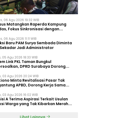
s, 06 Agu 2026 19:32 WIB
sus Matangkan Raperda Kampung
das, Fokus Sinkronisasi dengan
pung Pancasila
, 06 Agu 2026 11:11 WIB
eksi Baru PAM Surya Sembada Diminta
 Sekadar Jadi Administrator
, 05 Agu 2026 18:33 WIB
tem Link PKL Taman Bungkul
ersoalkan, DPRD Surabaya Dorong
ulasi Khusus
n, 03 Agu 2026 20:24 WIB
iono Minta Revitalisasi Pasar Tak
gantung APBD, Dorong Kerja Sama
gan Swasta ‎
n, 03 Agu 2026 16:02 WIB
si A Terima Aspirasi Terkait Usulan
ksi Warga yang Tak Kibarkan Merah
h
Lihat Lainnya