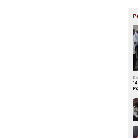
P
Ra
14
P
Ma