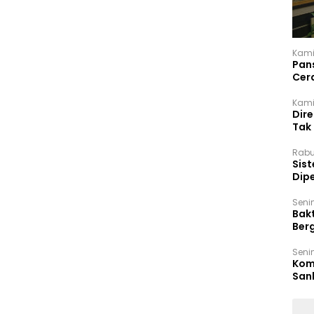
Kami
Pan
Cer
Kam
Kamis
Dir
Tak
Rabu
‎Sis
Dip
Reg
Seni
Bakt
Ber
den
Seni
Komi
San
Puti