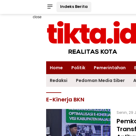
Indeks Berita
close
Home
Politik
Pemerintahan
Redaksi
Pedoman Media Siber
A
E-Kinerja BKN
Senin, 29 
Pemka
Transf