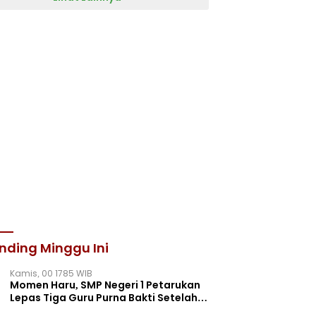
nding Minggu Ini
Kamis, 00 1785 WIB
Momen Haru, SMP Negeri 1 Petarukan
Lepas Tiga Guru Purna Bakti Setelah
Puluhan Tahun Mengabdi