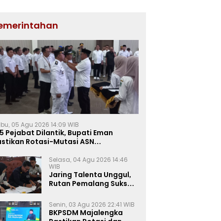
emerintahan
bu, 05 Agu 2026 14:09 WIB
5 Pejabat Dilantik, Bupati Eman
astikan Rotasi-Mutasi ASN
jalengka Berbasis Sistem Merit
Selasa, 04 Agu 2026 14:46
WIB
Jaring Talenta Unggul,
Rutan Pemalang Sukses
Gelar Seleksi
Wawancara Magang
Senin, 03 Agu 2026 22:41 WIB
Kemnaker
BKPSDM Majalengka