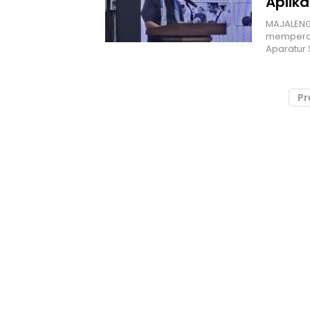
Aplika
MAJALENG
mempercep
Aparatur 
Pr