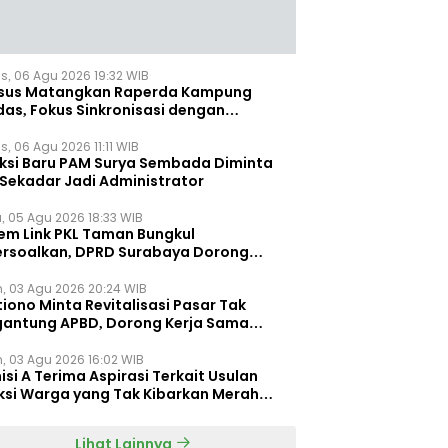
s, 06 Agu 2026 19:32 WIB
sus Matangkan Raperda Kampung
das, Fokus Sinkronisasi dengan
pung Pancasila
, 06 Agu 2026 11:11 WIB
eksi Baru PAM Surya Sembada Diminta
 Sekadar Jadi Administrator
, 05 Agu 2026 18:33 WIB
tem Link PKL Taman Bungkul
ersoalkan, DPRD Surabaya Dorong
ulasi Khusus
n, 03 Agu 2026 20:24 WIB
iono Minta Revitalisasi Pasar Tak
gantung APBD, Dorong Kerja Sama
gan Swasta ‎
n, 03 Agu 2026 16:02 WIB
si A Terima Aspirasi Terkait Usulan
ksi Warga yang Tak Kibarkan Merah
h
Lihat Lainnya