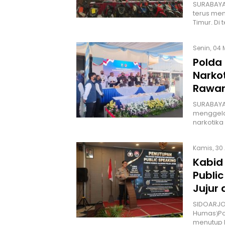
SURABAYA
terus men
Timur. Di
Senin, 04 
Polda
Narko
Rawan
SURABAYA 
menggela
narkotika
Kamis, 30 
Kabid
Publi
Jujur
SIDOARJO
Humas)Po
menutup 