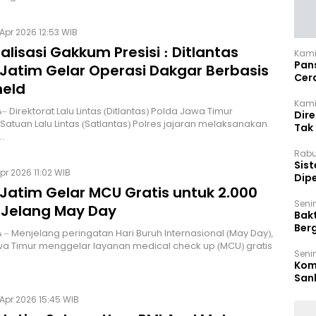
Apr 2026 12:53 WIB
lisasi Gakkum Presisi : Ditlantas
Kami
Pan
 Jatim Gelar Operasi Dakgar Berbasis
Cer
eld
Kam
Kamis
 Direktorat Lalu Lintas (Ditlantas) Polda Jawa Timur
Dir
atuan Lalu Lintas (Satlantas) Polres jajaran melaksanakan
Tak
…
Rabu
‎Sis
pr 2026 11:02 WIB
Dip
 Jatim Gelar MCU Gratis untuk 2.000
Reg
Seni
 Jelang May Day
Bakt
Ber
– Menjelang peringatan Hari Buruh Internasional (May Day),
den
a Timur menggelar layanan medical check up (MCU) gratis
Seni
Komi
San
Puti
 Apr 2026 15:45 WIB