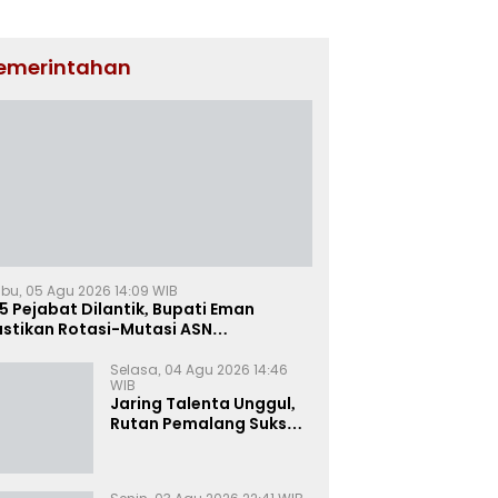
emerintahan
bu, 05 Agu 2026 14:09 WIB
5 Pejabat Dilantik, Bupati Eman
astikan Rotasi-Mutasi ASN
jalengka Berbasis Sistem Merit
Selasa, 04 Agu 2026 14:46
WIB
Jaring Talenta Unggul,
Rutan Pemalang Sukses
Gelar Seleksi
Wawancara Magang
Kemnaker