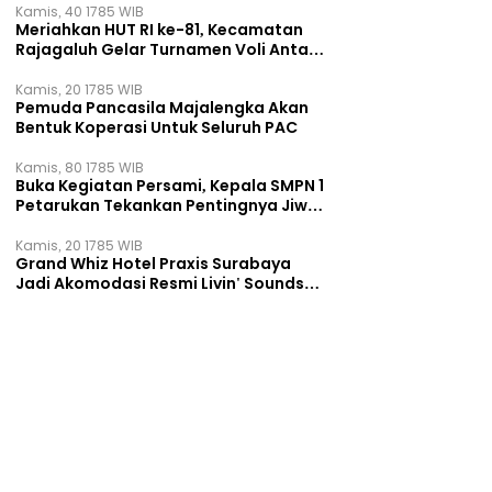
Kamis, 40 1785 WIB
Meriahkan HUT RI ke-81, Kecamatan
Rajagaluh Gelar Turnamen Voli Antar
Desa
Kamis, 20 1785 WIB
Pemuda Pancasila Majalengka Akan
Bentuk Koperasi Untuk Seluruh PAC
Kamis, 80 1785 WIB
Buka Kegiatan Persami, Kepala SMPN 1
Petarukan Tekankan Pentingnya Jiwa
Kepemimpinan
Kamis, 20 1785 WIB
Grand Whiz Hotel Praxis Surabaya
Jadi Akomodasi Resmi Livin' Sounds
of Downtown 2026