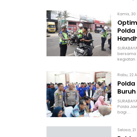
Kamis, 30 
Optima
Polda
Handh
SURABAYA–
bersama S
kegiatan
Rabu, 22 A
Polda
Buruh
SURABAYA 
Polda Jaw
bagi…
Selasa, 21