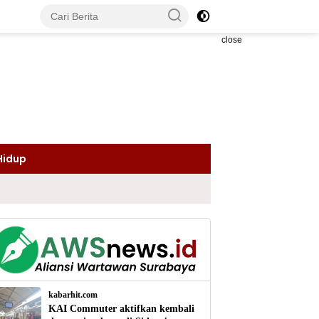
close
Hidup
kabarhit.com
KAI Commuter aktifkan kembali