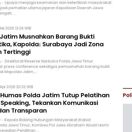
 – Upaya menjaga keamanan dan ketertiban masyarakat
jadi perhatian utama jajaran Kepolisian Daerah Jawa
 tengah…
Mei 2026 12:24 WIB
 Jatim Musnahkan Barang Bukti
tika, Kapolda: Surabaya Jadi Zona
 Tertinggi
– Direktorat Reserse Narkoba Polda Jawa Timur
r press conference sekaligus pemusnahan barang bukti
 di Mapolda Jatim,…
Apr 2026 20:32 WIB
 Humas Polda Jatim Tutup Pelatihan
Pol
c Speaking, Tekankan Komunikasi
 dan Transparan
 – Kepala Bidang Hubungan Masyarakat (Kabid
lda Jawa Timur, Kombes Pol Jules Abraham Abast resmi
kegiatan Pelatihan…