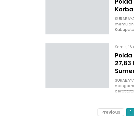
Polda
Korba
SURABAYA 
memulangk
Kabupate
Kamis, 16 
Polda
27,83 
Sume
SURABAYA
mengaman
berat tota
Previous
1