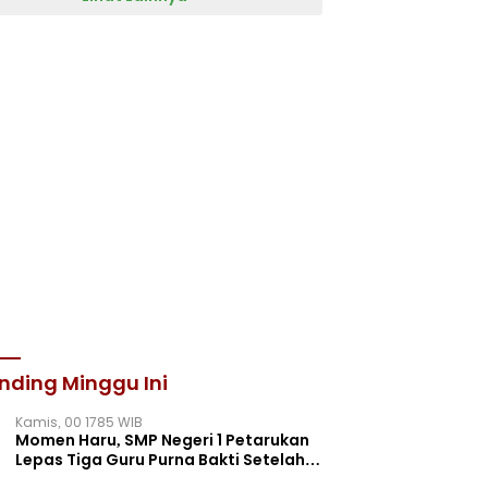
nding Minggu Ini
Kamis, 00 1785 WIB
Momen Haru, SMP Negeri 1 Petarukan
Lepas Tiga Guru Purna Bakti Setelah
Puluhan Tahun Mengabdi