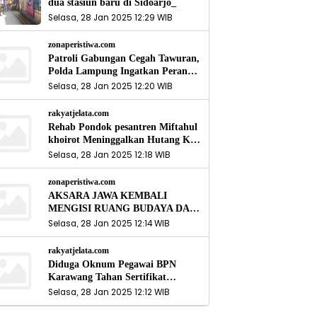
dua stasiun baru di Sidoarjo_
Selasa, 28 Jan 2025 12:29 WIB
zonaperistiwa.com
Patroli Gabungan Cegah Tawuran,
Polda Lampung Ingatkan Peran
Orang Tua
Selasa, 28 Jan 2025 12:20 WIB
rakyatjelata.com
Rehab Pondok pesantren Miftahul
khoirot Meninggalkan Hutang Ke
Material, Mantan Kadis PUPR
Selasa, 28 Jan 2025 12:18 WIB
Harus Bertanggung Jawab
zonaperistiwa.com
AKSARA JAWA KEMBALI
MENGISI RUANG BUDAYA DAN
SITUS LELUHUR NUSANTARA
Selasa, 28 Jan 2025 12:14 WIB
rakyatjelata.com
Diduga Oknum Pegawai BPN
Karawang Tahan Sertifikat
Pemohon PTSL
Selasa, 28 Jan 2025 12:12 WIB