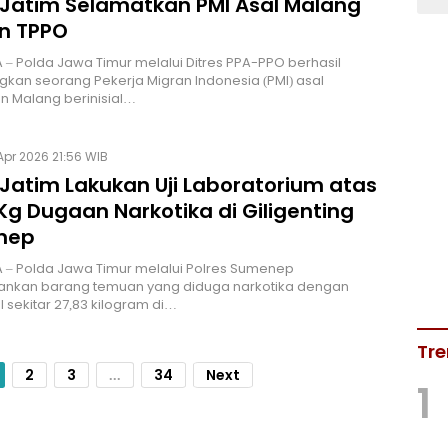
 Jatim Selamatkan PMI Asal Malang
n TPPO
– Polda Jawa Timur melalui Ditres PPA-PPO berhasil
an seorang Pekerja Migran Indonesia (PMI) asal
n Malang berinisial…
Apr 2026 21:56 WIB
 Jatim Lakukan Uji Laboratorium atas
Kg Dugaan Narkotika di Giligenting
nep
 – Polda Jawa Timur melalui Polres Sumenep
kan barang temuan yang diduga narkotika dengan
l sekitar 27,83 kilogram di…
Tre
2
3
...
34
Next
1