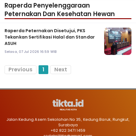
Raperda Penyelenggaraan
Peternakan Dan Kesehatan Hewan
Raperda Peternakan Disetujui, PKS
Tekankan Sertifikasi Halal dan Standar
ASUH
Selasa, 07 Jul 2026 16:59 WIB
Previous
1
Next
Jalan Kedung Asem Sekolahan No 35, Kedung Baruk, Rungkut,
Surabaya
+62 822 3471 1459
redaksitikta@gmail.com