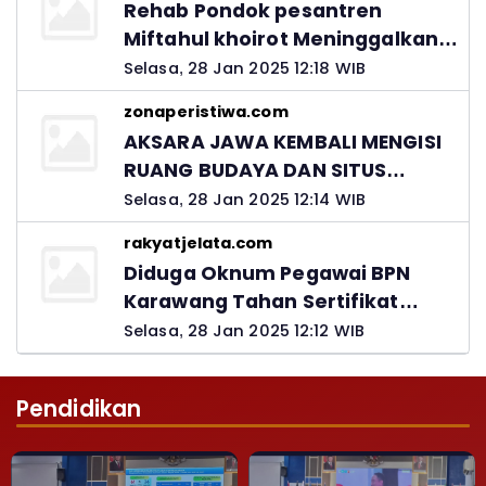
Rehab Pondok pesantren
Miftahul khoirot Meninggalkan
Hutang Ke Material, Mantan
Selasa, 28 Jan 2025 12:18 WIB
Kadis PUPR Harus Bertanggung
zonaperistiwa.com
Jawab
AKSARA JAWA KEMBALI MENGISI
RUANG BUDAYA DAN SITUS
LELUHUR NUSANTARA
Selasa, 28 Jan 2025 12:14 WIB
rakyatjelata.com
Diduga Oknum Pegawai BPN
Karawang Tahan Sertifikat
Pemohon PTSL
Selasa, 28 Jan 2025 12:12 WIB
Pendidikan