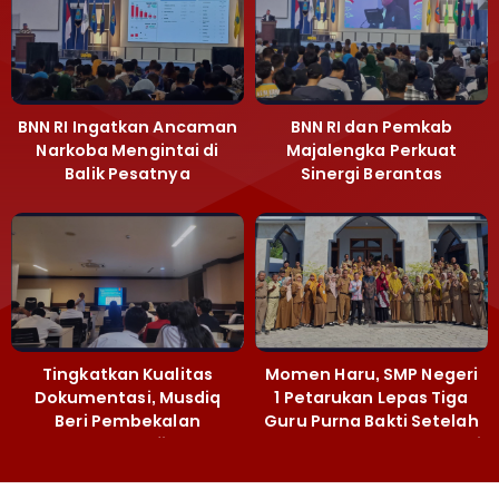
BNN RI Ingatkan Ancaman
BNN RI dan Pemkab
Narkoba Mengintai di
Majalengka Perkuat
Balik Pesatnya
Sinergi Berantas
Pembangunan
Peredaran Gelap
Majalengka
Narkoba
Tingkatkan Kualitas
Momen Haru, SMP Negeri
Dokumentasi, Musdiq
1 Petarukan Lepas Tiga
Beri Pembekalan
Guru Purna Bakti Setelah
Fotografi ‎
Puluhan Tahun Mengabdi