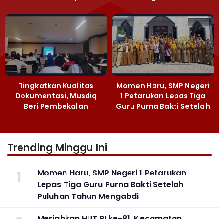
Pembangunan
Peredaran Gelap
Majalengka
Narkoba
Tingkatkan Kualitas
Momen Haru, SMP Negeri
Dokumentasi, Musdiq
1 Petarukan Lepas Tiga
Beri Pembekalan
Guru Purna Bakti Setelah
Fotografi ‎
Puluhan Tahun Mengabdi
Trending Minggu Ini
1
Momen Haru, SMP Negeri 1 Petarukan
Lepas Tiga Guru Purna Bakti Setelah
Puluhan Tahun Mengabdi
Meriahkan HUT RI ke-81, Kecamatan