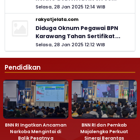
LELUHUR NUSANTARA
Selasa, 28 Jan 2025 12:14 WIB
rakyatjelata.com
Diduga Oknum Pegawai BPN
Karawang Tahan Sertifikat
Pemohon PTSL
Selasa, 28 Jan 2025 12:12 WIB
Pendidikan
BNN RI Ingatkan Ancaman
BNN RI dan Pemkab
Narkoba Mengintai di
Majalengka Perkuat
Balik Pesatnya
Sinergi Berantas