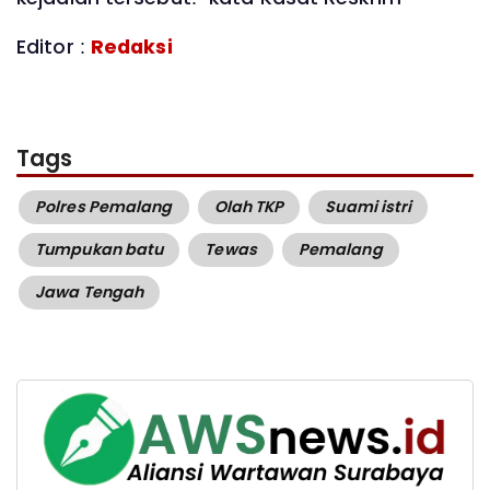
Editor :
Redaksi
Tags
Polres Pemalang
Olah TKP
Suami istri
Tumpukan batu
Tewas
Pemalang
Jawa Tengah