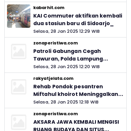
kabarhit.com
KAI Commuter aktifkan kembali
dua stasiun baru di Sidoarjo_
Selasa, 28 Jan 2025 12:29 WIB
zonaperistiwa.com
Patroli Gabungan Cegah
Tawuran, Polda Lampung
Ingatkan Peran Orang Tua
Selasa, 28 Jan 2025 12:20 WIB
rakyatjelata.com
Rehab Pondok pesantren
Miftahul khoirot Meninggalkan
Hutang Ke Material, Mantan
Selasa, 28 Jan 2025 12:18 WIB
Kadis PUPR Harus Bertanggung
zonaperistiwa.com
Jawab
AKSARA JAWA KEMBALI MENGISI
RUANG BUDAYA DAN SITUS