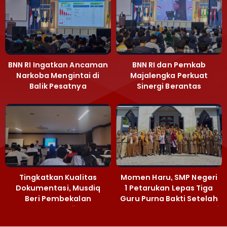
BNN RI Ingatkan Ancaman
BNN RI dan Pemkab
Narkoba Mengintai di
Majalengka Perkuat
Balik Pesatnya
Sinergi Berantas
Pembangunan
Peredaran Gelap
Majalengka
Narkoba
Tingkatkan Kualitas
Momen Haru, SMP Negeri
Dokumentasi, Musdiq
1 Petarukan Lepas Tiga
Beri Pembekalan
Guru Purna Bakti Setelah
Fotografi ‎
Puluhan Tahun Mengabdi