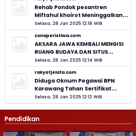
Rehab Pondok pesantren
Miftahul khoirot Meninggalkan
Hutang Ke Material, Mantan
Selasa, 28 Jan 2025 12:18 WIB
Kadis PUPR Harus Bertanggung
zonaperistiwa.com
Jawab
AKSARA JAWA KEMBALI MENGISI
RUANG BUDAYA DAN SITUS
LELUHUR NUSANTARA
Selasa, 28 Jan 2025 12:14 WIB
rakyatjelata.com
Diduga Oknum Pegawai BPN
Karawang Tahan Sertifikat
Pemohon PTSL
Selasa, 28 Jan 2025 12:12 WIB
Pendidikan