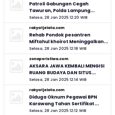
Patroli Gabungan Cegah
Tawuran, Polda Lampung
Ingatkan Peran Orang Tua
Selasa, 28 Jan 2025 12:20 WIB
rakyatjelata.com
Rehab Pondok pesantren
Miftahul khoirot Meninggalkan
Hutang Ke Material, Mantan
Selasa, 28 Jan 2025 12:18 WIB
Kadis PUPR Harus Bertanggung
zonaperistiwa.com
Jawab
AKSARA JAWA KEMBALI MENGISI
RUANG BUDAYA DAN SITUS
LELUHUR NUSANTARA
Selasa, 28 Jan 2025 12:14 WIB
rakyatjelata.com
Diduga Oknum Pegawai BPN
Karawang Tahan Sertifikat
Pemohon PTSL
Selasa, 28 Jan 2025 12:12 WIB