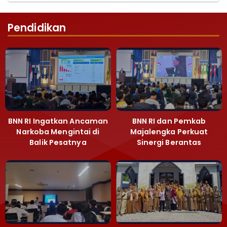
Pendidikan
BNN RI Ingatkan Ancaman
BNN RI dan Pemkab
Narkoba Mengintai di
Majalengka Perkuat
Balik Pesatnya
Sinergi Berantas
Pembangunan
Peredaran Gelap
Majalengka
Narkoba