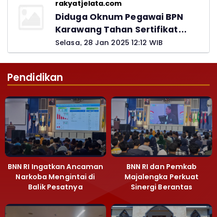
rakyatjelata.com
Diduga Oknum Pegawai BPN
Karawang Tahan Sertifikat
Pemohon PTSL
Selasa, 28 Jan 2025 12:12 WIB
Pendidikan
BNN RI Ingatkan Ancaman
BNN RI dan Pemkab
Narkoba Mengintai di
Majalengka Perkuat
Balik Pesatnya
Sinergi Berantas
Pembangunan
Peredaran Gelap
Majalengka
Narkoba