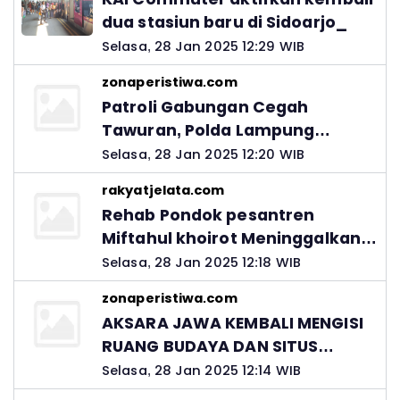
dua stasiun baru di Sidoarjo_
Selasa, 28 Jan 2025 12:29 WIB
zonaperistiwa.com
Patroli Gabungan Cegah
Tawuran, Polda Lampung
Ingatkan Peran Orang Tua
Selasa, 28 Jan 2025 12:20 WIB
rakyatjelata.com
Rehab Pondok pesantren
Miftahul khoirot Meninggalkan
Hutang Ke Material, Mantan
Selasa, 28 Jan 2025 12:18 WIB
Kadis PUPR Harus Bertanggung
zonaperistiwa.com
Jawab
AKSARA JAWA KEMBALI MENGISI
RUANG BUDAYA DAN SITUS
LELUHUR NUSANTARA
Selasa, 28 Jan 2025 12:14 WIB