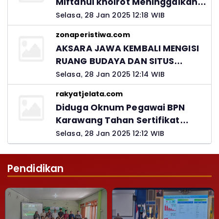
Miftahul khoirot Meninggalkan
Hutang Ke Material, Mantan
Selasa, 28 Jan 2025 12:18 WIB
Kadis PUPR Harus Bertanggung
zonaperistiwa.com
Jawab
AKSARA JAWA KEMBALI MENGISI
RUANG BUDAYA DAN SITUS
LELUHUR NUSANTARA
Selasa, 28 Jan 2025 12:14 WIB
rakyatjelata.com
Diduga Oknum Pegawai BPN
Karawang Tahan Sertifikat
Pemohon PTSL
Selasa, 28 Jan 2025 12:12 WIB
Pendidikan