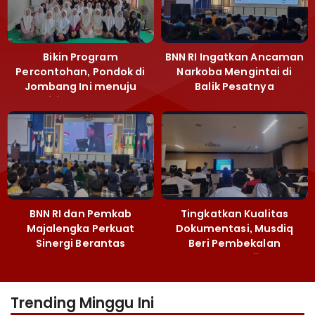
Bikin Program
BNN RI Ingatkan Ancaman
Percontohan, Pondok di
Narkoba Mengintai di
Jombang Ini menuju
Balik Pesatnya
Mandiri Kelola Sampah
Pembangunan
dan Ketahanan Pangan
Majalengka
BNN RI dan Pemkab
Tingkatkan Kualitas
Majalengka Perkuat
Dokumentasi, Musdiq
Sinergi Berantas
Beri Pembekalan
Peredaran Gelap
Fotografi ‎
Narkoba
Trending Minggu Ini