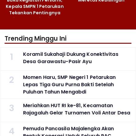
Kepala SMPN 1 Petarukan
Tekankan Pentingnya
Jiwa Kepemimpinan
Trending Minggu Ini
1
Koramil Sukahaji Dukung Konektivitas
Desa Garawastu-Pasir Ayu
2
Momen Haru, SMP Negeri 1 Petarukan
Lepas Tiga Guru Purna Bakti Setelah
Puluhan Tahun Mengabdi
3
Meriahkan HUT RI ke-81, Kecamatan
Rajagaluh Gelar Turnamen Voli Antar Desa
4
Pemuda Pancasila Majalengka Akan
Bentuk Koperasi Untuk Seluruh PAC