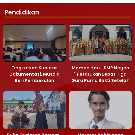
Pendidikan
Tingkatkan Kualitas
Momen Haru, SMP Negeri
Dokumentasi, Musdiq
1 Petarukan Lepas Tiga
Beri Pembekalan
Guru Purna Bakti Setelah
Fotografi ‎
Puluhan Tahun Mengabdi
Buka Kegiatan Persami,
Meretas Kebisingan