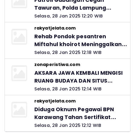
Patroli Gabungan Cegah
Tawuran, Polda Lampung
Ingatkan Peran Orang Tua
Selasa, 28 Jan 2025 12:20 WIB
rakyatjelata.com
Rehab Pondok pesantren
Miftahul khoirot Meninggalkan
Hutang Ke Material, Mantan
Selasa, 28 Jan 2025 12:18 WIB
Kadis PUPR Harus Bertanggung
zonaperistiwa.com
Jawab
AKSARA JAWA KEMBALI MENGISI
RUANG BUDAYA DAN SITUS
LELUHUR NUSANTARA
Selasa, 28 Jan 2025 12:14 WIB
rakyatjelata.com
Diduga Oknum Pegawai BPN
Karawang Tahan Sertifikat
Pemohon PTSL
Selasa, 28 Jan 2025 12:12 WIB