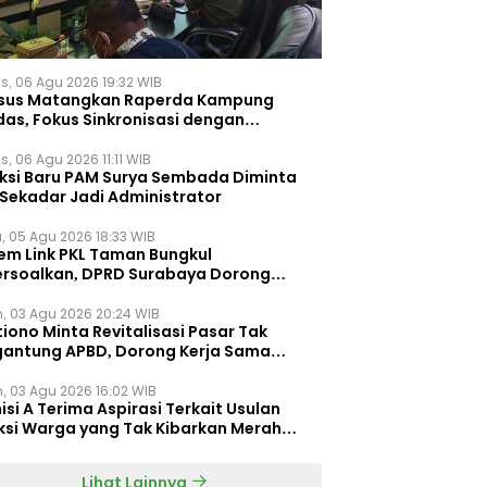
s, 06 Agu 2026 19:32 WIB
sus Matangkan Raperda Kampung
das, Fokus Sinkronisasi dengan
pung Pancasila
, 06 Agu 2026 11:11 WIB
eksi Baru PAM Surya Sembada Diminta
 Sekadar Jadi Administrator
, 05 Agu 2026 18:33 WIB
tem Link PKL Taman Bungkul
ersoalkan, DPRD Surabaya Dorong
ulasi Khusus
n, 03 Agu 2026 20:24 WIB
iono Minta Revitalisasi Pasar Tak
gantung APBD, Dorong Kerja Sama
gan Swasta ‎
n, 03 Agu 2026 16:02 WIB
si A Terima Aspirasi Terkait Usulan
ksi Warga yang Tak Kibarkan Merah
h
Lihat Lainnya