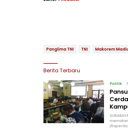
Panglima TNI
TNI
Makorem Madi
Berita Terbaru
Politik
Pansu
Cerda
Kampu
‎SURABAYA
mematang
(Raperda