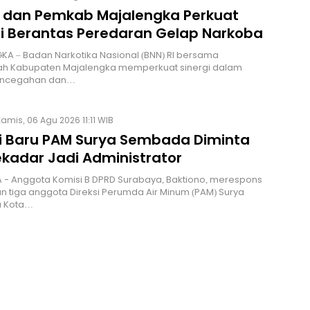
I dan Pemkab Majalengka Perkuat
gi Berantas Peredaran Gelap Narkoba
A – Badan Narkotika Nasional (BNN) RI bersama
ah Kabupaten Majalengka memperkuat sinergi dalam
encegahan dan…
amis, 06 Agu 2026 11:11 WIB
si Baru PAM Surya Sembada Diminta
ekadar Jadi Administrator
 - Anggota Komisi B DPRD Surabaya, Baktiono, merespons
 tiga anggota Direksi Perumda Air Minum (PAM) Surya
 Kota…