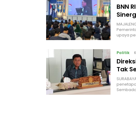
BNN R
Siner
MAJALENGK
Pemerint
upaya p
Politik
K
Direk
Tak S
‎SURABAYA
penetapan
Sembada