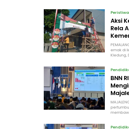
Peristiwa
Aksi 
Rela A
Kemer
PEMALANG
emak di l
Kledung,
Pendidik
BNN R
Mengi
Majal
MAJALENG
pertumbuh
membawa
Pendidik