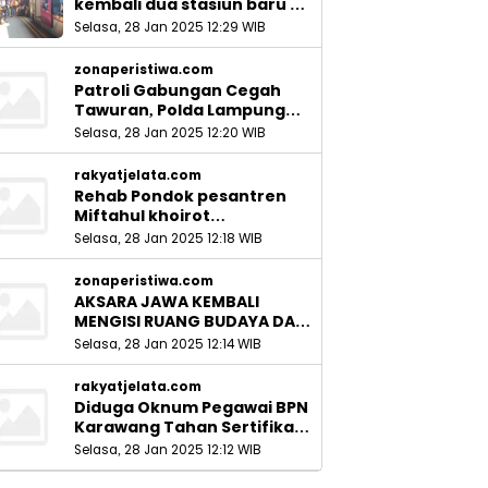
kembali dua stasiun baru di
Sidoarjo_
Selasa, 28 Jan 2025 12:29 WIB
zonaperistiwa.com
Patroli Gabungan Cegah
Tawuran, Polda Lampung
Ingatkan Peran Orang Tua
Selasa, 28 Jan 2025 12:20 WIB
rakyatjelata.com
Rehab Pondok pesantren
Miftahul khoirot
Meninggalkan Hutang Ke
Selasa, 28 Jan 2025 12:18 WIB
Material, Mantan Kadis PUPR
Harus Bertanggung Jawab
zonaperistiwa.com
AKSARA JAWA KEMBALI
MENGISI RUANG BUDAYA DAN
SITUS LELUHUR NUSANTARA
Selasa, 28 Jan 2025 12:14 WIB
rakyatjelata.com
Diduga Oknum Pegawai BPN
Karawang Tahan Sertifikat
Pemohon PTSL
Selasa, 28 Jan 2025 12:12 WIB