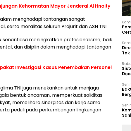
njungan Kehormatan Mayor Jenderal Al Hnaity
n dalam menghadapi tantangan sangat
Kami
l, serta moralitas seluruh Prajurit dan ASN TNI.
Pan
Cer
Kam
k senantiasa meningkatkan profesionalisme, baik
Kamis
mental, dan disiplin dalam menghadapi tantangan
Dir
Tak
Rabu
epakat Investigasi Kasus Penembakan Personel
‎Sis
Dip
Reg
Seni
nglima TNI juga menekankan untuk menjaga
Bakt
Ber
gala bentuk ancaman, memperkuat soliditas
den
yat, memelihara sinergitas dan kerja sama
Seni
erta peduli pada perkembangan lingkungan
Komi
San
Puti