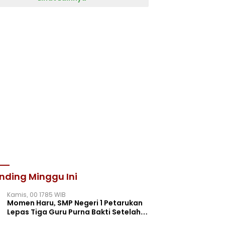
nding Minggu Ini
Kamis, 00 1785 WIB
Momen Haru, SMP Negeri 1 Petarukan
Lepas Tiga Guru Purna Bakti Setelah
Puluhan Tahun Mengabdi