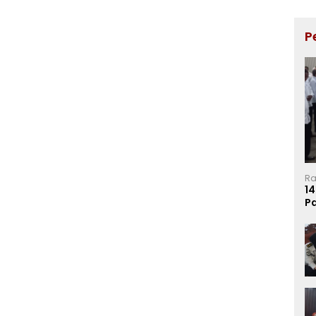
P
Ra
14
P
Ma