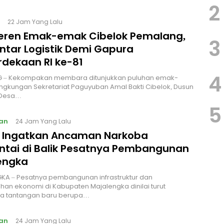
2
22 Jam Yang Lalu
Keren Emak-emak Cibelok Pemalang,
3
ntar Logistik Demi Gapura
dekaan RI ke-81
4
 – Kekompakan membara ditunjukkan puluhan emak-
ingkungan Sekretariat Paguyuban Amal Bakti Cibelok, Dusun
 Desa…
5
an
24 Jam Yang Lalu
I Ingatkan Ancaman Narkoba
ntai di Balik Pesatnya Pembangunan
engka
KA – Pesatnya pembangunan infrastruktur dan
an ekonomi di Kabupaten Majalengka dinilai turut
 tantangan baru berupa…
an
24 Jam Yang Lalu