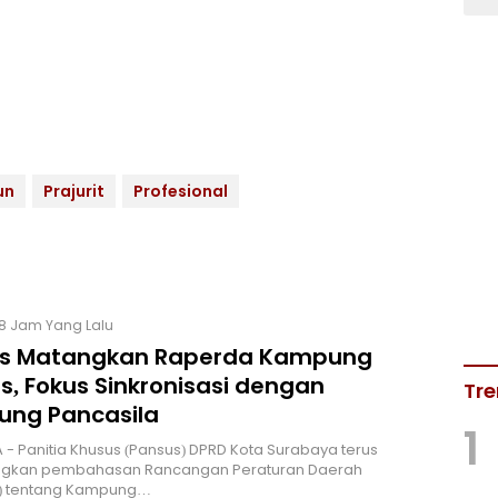
un
Prajurit
Profesional
18 Jam Yang Lalu
s Matangkan Raperda Kampung
s, Fokus Sinkronisasi dengan
Tre
ng Pancasila
1
 - Panitia Khusus (Pansus) DPRD Kota Surabaya terus
kan pembahasan Rancangan Peraturan Daerah
) tentang Kampung…