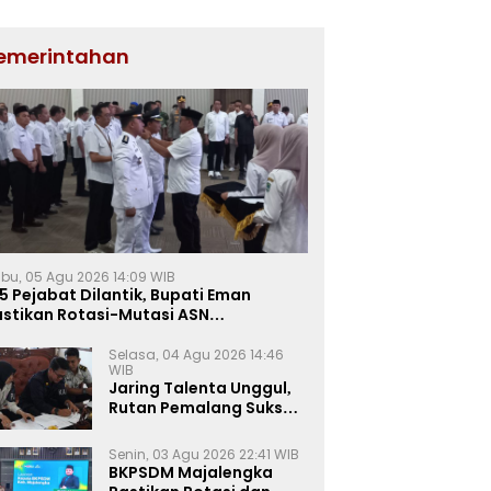
emerintahan
bu, 05 Agu 2026 14:09 WIB
5 Pejabat Dilantik, Bupati Eman
astikan Rotasi-Mutasi ASN
jalengka Berbasis Sistem Merit
Selasa, 04 Agu 2026 14:46
WIB
Jaring Talenta Unggul,
Rutan Pemalang Sukses
Gelar Seleksi
Wawancara Magang
Senin, 03 Agu 2026 22:41 WIB
Kemnaker
BKPSDM Majalengka