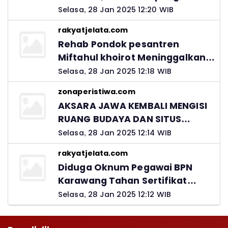
Ingatkan Peran Orang Tua
Selasa, 28 Jan 2025 12:20 WIB
rakyatjelata.com
Rehab Pondok pesantren
Miftahul khoirot Meninggalkan
Hutang Ke Material, Mantan
Selasa, 28 Jan 2025 12:18 WIB
Kadis PUPR Harus Bertanggung
zonaperistiwa.com
Jawab
AKSARA JAWA KEMBALI MENGISI
RUANG BUDAYA DAN SITUS
LELUHUR NUSANTARA
Selasa, 28 Jan 2025 12:14 WIB
rakyatjelata.com
Diduga Oknum Pegawai BPN
Karawang Tahan Sertifikat
Pemohon PTSL
Selasa, 28 Jan 2025 12:12 WIB