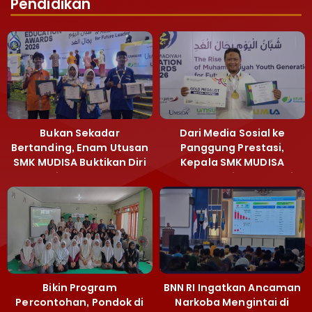
Pendidikan
Bukan Sekadar
Dari Media Sosial ke
Bertanding, Enam Utusan
Panggung Prestasi,
SMK MUDISA Buktikan Diri
Kepala SMK MUDISA
di MEA 2026
Irvandy Andriansyah Raih
Emas MEA 2026
Bikin Program
BNN RI Ingatkan Ancaman
Percontohan, Pondok di
Narkoba Mengintai di