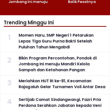
Jombang Ini menuju
Balik Pesatnya
Mandiri Kelola Sampah
Pembangunan
dan Ketahanan Pangan
Majalengka
Trending Minggu Ini
1
Momen Haru, SMP Negeri 1 Petarukan
Lepas Tiga Guru Purna Bakti Setelah
Puluhan Tahun Mengabdi
2
Bikin Program Percontohan, Pondok di
Jombang Ini menuju Mandiri Kelola
Sampah dan Ketahanan Pangan
3
Meriahkan HUT RI ke-81, Kecamatan
Rajagaluh Gelar Turnamen Voli Antar Desa
4
Sertijab Camat Sindangwangi, Fazri Pria
Perdana Serahkan Jabatan kepada Veni