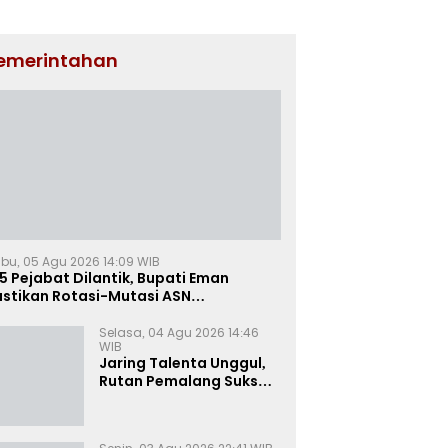
emerintahan
bu, 05 Agu 2026 14:09 WIB
5 Pejabat Dilantik, Bupati Eman
astikan Rotasi-Mutasi ASN
jalengka Berbasis Sistem Merit
Selasa, 04 Agu 2026 14:46
WIB
Jaring Talenta Unggul,
Rutan Pemalang Sukses
Gelar Seleksi
Wawancara Magang
Kemnaker