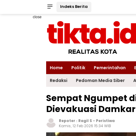
Indeks Berita
close
Home
Politik
Pemerintahan
Redaksi
Pedoman Media Siber
A
Sempat Ngumpet di
Dievakuasi Damka
Repoter :
Ragil S
-
Peristiwa
Kamis, 12 Feb 2026 15:34 WIB