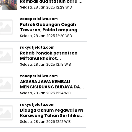
kembali dua stasiun baru di
Sidoarjo_
Selasa, 28 Jan 2025 12:29 WIB
zonaperistiwa.com
Patroli Gabungan Cegah
Tawuran, Polda Lampung
Ingatkan Peran Orang Tua
Selasa, 28 Jan 2025 12:20 WIB
rakyatjelata.com
Rehab Pondok pesantren
Miftahul khoirot
Meninggalkan Hutang Ke
Selasa, 28 Jan 2025 12:18 WIB
Material, Mantan Kadis PUPR
Harus Bertanggung Jawab
zonaperistiwa.com
AKSARA JAWA KEMBALI
MENGISI RUANG BUDAYA DAN
SITUS LELUHUR NUSANTARA
Selasa, 28 Jan 2025 12:14 WIB
rakyatjelata.com
Diduga Oknum Pegawai BPN
Karawang Tahan Sertifikat
Pemohon PTSL
Selasa, 28 Jan 2025 12:12 WIB