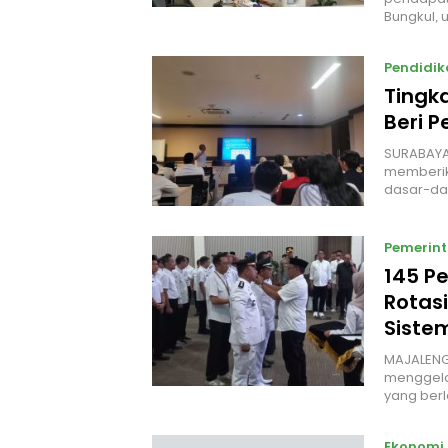
Bungkul,
Pendidik
Tingk
Beri P
‎SURABAYA
memberika
dasar-d
Pemerin
145 Pe
Rotas
Sistem
MAJALENG
menggelar
yang ber
Ekonomi