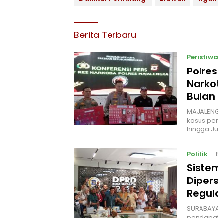
Berita Terbaru
Peristiwa
Polre
Narko
Bulan
MAJALENG
kasus per
hingga Ju
Politik
‎Siste
Diper
Regul
‎SURABAYA
pendapat