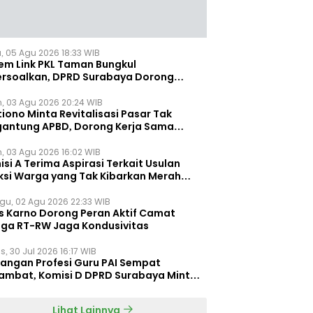
, 05 Agu 2026 18:33 WIB
tem Link PKL Taman Bungkul
ersoalkan, DPRD Surabaya Dorong
ulasi Khusus
n, 03 Agu 2026 20:24 WIB
iono Minta Revitalisasi Pasar Tak
gantung APBD, Dorong Kerja Sama
gan Swasta ‎
n, 03 Agu 2026 16:02 WIB
si A Terima Aspirasi Terkait Usulan
ksi Warga yang Tak Kibarkan Merah
h
gu, 02 Agu 2026 22:33 WIB
s Karno Dorong Peran Aktif Camat
gga RT-RW Jaga Kondusivitas
, 30 Jul 2026 16:17 WIB
jangan Profesi Guru PAI Sempat
lambat, Komisi D DPRD Surabaya Minta
Terulang ‎
Lihat Lainnya