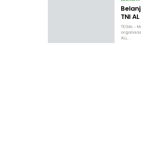
Belan
TNI A
TEGAL – M
organisasi
AL),…