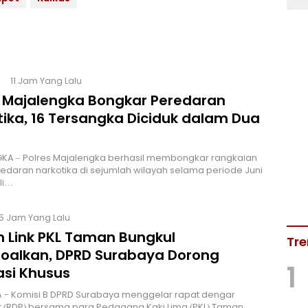
11 Jam Yang Lalu
s Majalengka Bongkar Peredaran
tika, 16 Tersangka Diciduk dalam Dua
KA – Polres Majalengka berhasil membongkar rangkaian
edaran narkotika di sejumlah wilayah selama periode Juni
li…
15 Jam Yang Lalu
m Link PKL Taman Bungkul
Tre
soalkan, DPRD Surabaya Dorong
1
asi Khusus
 - Komisi B DPRD Surabaya menggelar rapat dengar
 (RDP) bersama para Pedagang Kaki Lima (PKL) Taman