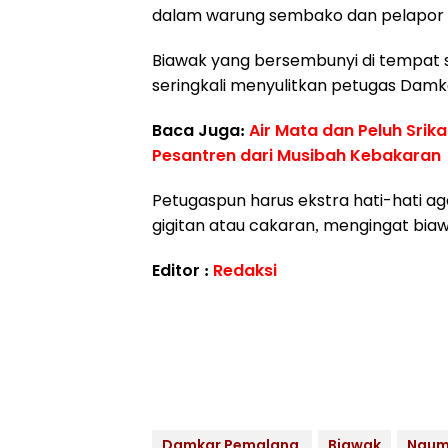
dalam warung sembako dan pelapor t
Biawak yang bersembunyi di tempat s
seringkali menyulitkan petugas Damk
Baca Juga:
Air Mata dan Peluh Sri
Pesantren dari Musibah Kebakaran
Petugaspun harus ekstra hati-hati aga
gigitan atau cakaran, mengingat biaw
Editor :
Redaksi
Damkar Pemalang
Biawak
Ngum