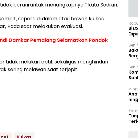
idak berani untuk menangkapnya," kata Sodikin.
empit, seperti di dalam atau bawah kulkas
Rabu
ar, Pada saat melakukan evakuasi.
‎Sis
Dip
Reg
kandi Damkar Pemalang Selamatkan Pondok
Seni
Bakt
Ber
den
r tidak melukai reptil, sekaligus menghindari
Seni
ak sering melawan saat terjepit.
Komi
San
Puti
Ming
Ana
hin
Kamis
Tun
Ter
Tak 
pet
Kulkas