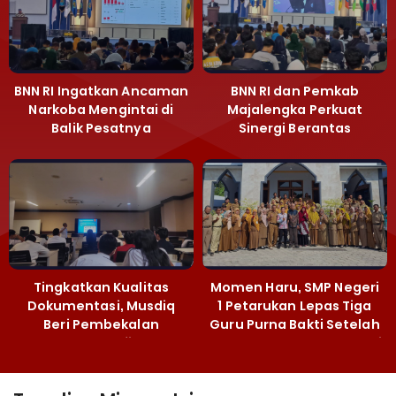
BNN RI Ingatkan Ancaman
BNN RI dan Pemkab
Narkoba Mengintai di
Majalengka Perkuat
Balik Pesatnya
Sinergi Berantas
Pembangunan
Peredaran Gelap
Majalengka
Narkoba
Tingkatkan Kualitas
Momen Haru, SMP Negeri
Dokumentasi, Musdiq
1 Petarukan Lepas Tiga
Beri Pembekalan
Guru Purna Bakti Setelah
Fotografi ‎
Puluhan Tahun Mengabdi