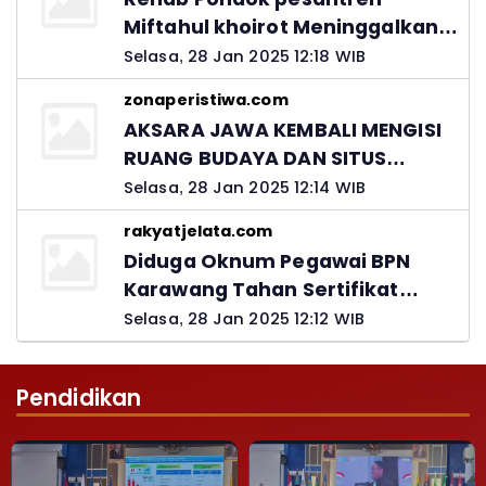
Miftahul khoirot Meninggalkan
Hutang Ke Material, Mantan
Selasa, 28 Jan 2025 12:18 WIB
Kadis PUPR Harus Bertanggung
zonaperistiwa.com
Jawab
AKSARA JAWA KEMBALI MENGISI
RUANG BUDAYA DAN SITUS
LELUHUR NUSANTARA
Selasa, 28 Jan 2025 12:14 WIB
rakyatjelata.com
Diduga Oknum Pegawai BPN
Karawang Tahan Sertifikat
Pemohon PTSL
Selasa, 28 Jan 2025 12:12 WIB
Pendidikan