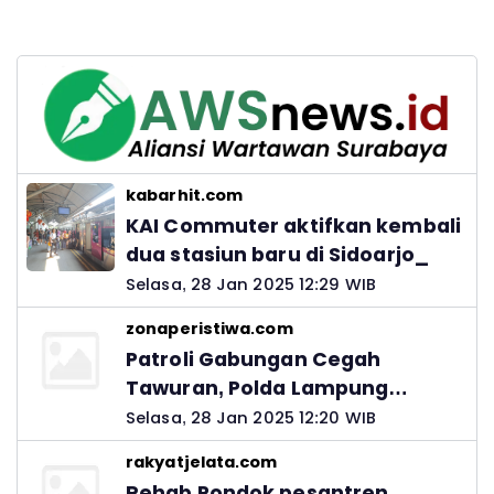
kabarhit.com
KAI Commuter aktifkan kembali
dua stasiun baru di Sidoarjo_
Selasa, 28 Jan 2025 12:29 WIB
zonaperistiwa.com
Patroli Gabungan Cegah
Tawuran, Polda Lampung
Ingatkan Peran Orang Tua
Selasa, 28 Jan 2025 12:20 WIB
rakyatjelata.com
Rehab Pondok pesantren