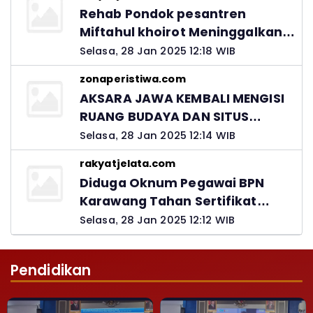
Rehab Pondok pesantren
Miftahul khoirot Meninggalkan
Hutang Ke Material, Mantan
Selasa, 28 Jan 2025 12:18 WIB
Kadis PUPR Harus Bertanggung
zonaperistiwa.com
Jawab
AKSARA JAWA KEMBALI MENGISI
RUANG BUDAYA DAN SITUS
LELUHUR NUSANTARA
Selasa, 28 Jan 2025 12:14 WIB
rakyatjelata.com
Diduga Oknum Pegawai BPN
Karawang Tahan Sertifikat
Pemohon PTSL
Selasa, 28 Jan 2025 12:12 WIB
Pendidikan