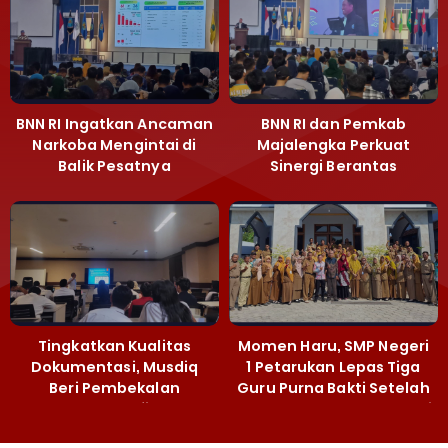
BNN RI Ingatkan Ancaman
BNN RI dan Pemkab
Narkoba Mengintai di
Majalengka Perkuat
Balik Pesatnya
Sinergi Berantas
Pembangunan
Peredaran Gelap
Majalengka
Narkoba
Tingkatkan Kualitas
Momen Haru, SMP Negeri
Dokumentasi, Musdiq
1 Petarukan Lepas Tiga
Beri Pembekalan
Guru Purna Bakti Setelah
Fotografi ‎
Puluhan Tahun Mengabdi