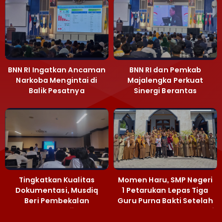
BNN RI Ingatkan Ancaman
BNN RI dan Pemkab
Narkoba Mengintai di
Majalengka Perkuat
Balik Pesatnya
Sinergi Berantas
Pembangunan
Peredaran Gelap
Majalengka
Narkoba
Tingkatkan Kualitas
Momen Haru, SMP Negeri
Dokumentasi, Musdiq
1 Petarukan Lepas Tiga
Beri Pembekalan
Guru Purna Bakti Setelah
Fotografi ‎
Puluhan Tahun Mengabdi