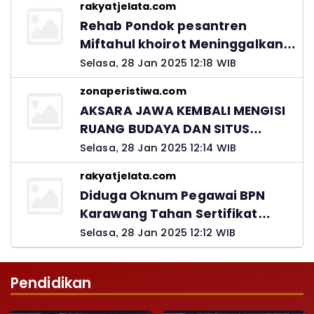
rakyatjelata.com
Rehab Pondok pesantren
Miftahul khoirot Meninggalkan
Hutang Ke Material, Mantan
Selasa, 28 Jan 2025 12:18 WIB
Kadis PUPR Harus Bertanggung
zonaperistiwa.com
Jawab
AKSARA JAWA KEMBALI MENGISI
RUANG BUDAYA DAN SITUS
LELUHUR NUSANTARA
Selasa, 28 Jan 2025 12:14 WIB
rakyatjelata.com
Diduga Oknum Pegawai BPN
Karawang Tahan Sertifikat
Pemohon PTSL
Selasa, 28 Jan 2025 12:12 WIB
Pendidikan