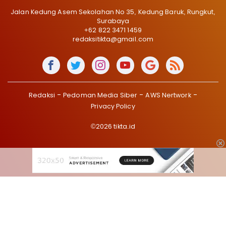
Jalan Kedung Asem Sekolahan No 35, Kedung Baruk, Rungkut,
Surabaya
+62 822 3471 1459
redaksitikta@gmail.com
Redaksi
Pedoman Media Siber
AWS Nertwork
Privacy Policy
©2026 tikta.id