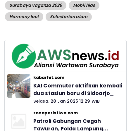
Surabaya vaganza 2026
Mobil hias
Harmony laut
Kelestarian alam
kabarhit.com
KAI Commuter aktifkan kembali
dua stasiun baru di Sidoarjo_
Selasa, 28 Jan 2025 12:29 WIB
zonaperistiwa.com
Patroli Gabungan Cegah
Tawuran, Polda Lampung