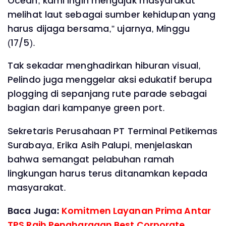
Ocean, kami ingin mengajak masyarakat
melihat laut sebagai sumber kehidupan yang
harus dijaga bersama,” ujarnya, Minggu
(17/5).
Tak sekadar menghadirkan hiburan visual,
Pelindo juga menggelar aksi edukatif berupa
plogging di sepanjang rute parade sebagai
bagian dari kampanye green port.
Sekretaris Perusahaan PT Terminal Petikemas
Surabaya, Erika Asih Palupi, menjelaskan
bahwa semangat pelabuhan ramah
lingkungan harus terus ditanamkan kepada
masyarakat.
Baca Juga:
Komitmen Layanan Prima Antar
TPS Raih Penghargaan Best Corporate