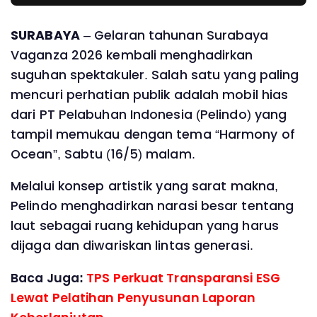
SURABAYA
– Gelaran tahunan Surabaya
Vaganza 2026 kembali menghadirkan
suguhan spektakuler. Salah satu yang paling
mencuri perhatian publik adalah mobil hias
dari PT Pelabuhan Indonesia (Pelindo) yang
tampil memukau dengan tema “Harmony of
Ocean”, Sabtu (16/5) malam.
Melalui konsep artistik yang sarat makna,
Pelindo menghadirkan narasi besar tentang
laut sebagai ruang kehidupan yang harus
dijaga dan diwariskan lintas generasi.
Baca Juga:
TPS Perkuat Transparansi ESG
Lewat Pelatihan Penyusunan Laporan