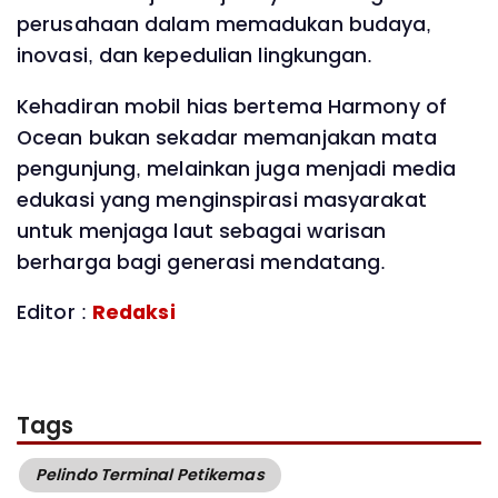
perusahaan dalam memadukan budaya,
inovasi, dan kepedulian lingkungan.
Kehadiran mobil hias bertema Harmony of
Ocean bukan sekadar memanjakan mata
pengunjung, melainkan juga menjadi media
edukasi yang menginspirasi masyarakat
untuk menjaga laut sebagai warisan
berharga bagi generasi mendatang.
Editor :
Redaksi
Tags
Pelindo Terminal Petikemas