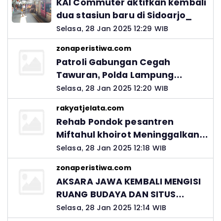
KAI Commuter aktifkan kembali
dua stasiun baru di Sidoarjo_
Selasa, 28 Jan 2025 12:29 WIB
zonaperistiwa.com
Patroli Gabungan Cegah
Tawuran, Polda Lampung
Ingatkan Peran Orang Tua
Selasa, 28 Jan 2025 12:20 WIB
rakyatjelata.com
Rehab Pondok pesantren
Miftahul khoirot Meninggalkan
Hutang Ke Material, Mantan
Selasa, 28 Jan 2025 12:18 WIB
Kadis PUPR Harus Bertanggung
zonaperistiwa.com
Jawab
AKSARA JAWA KEMBALI MENGISI
RUANG BUDAYA DAN SITUS
LELUHUR NUSANTARA
Selasa, 28 Jan 2025 12:14 WIB