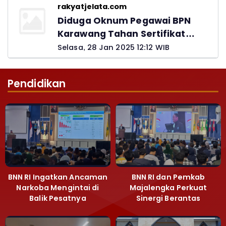
rakyatjelata.com
Diduga Oknum Pegawai BPN
Karawang Tahan Sertifikat
Pemohon PTSL
Selasa, 28 Jan 2025 12:12 WIB
Pendidikan
BNN RI Ingatkan Ancaman
BNN RI dan Pemkab
Narkoba Mengintai di
Majalengka Perkuat
Balik Pesatnya
Sinergi Berantas
Pembangunan
Peredaran Gelap
Majalengka
Narkoba