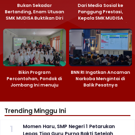
Bukan Sekadar
Dari Media Sosial ke
Bertanding, Enam Utusan
Panggung Prestasi,
SMK MUDISA Buktikan Diri
Kepala SMK MUDISA
di MEA 2026
Irvandy Andriansyah Raih
Emas MEA 2026
Bikin Program
BNN RI Ingatkan Ancaman
Percontohan, Pondok di
Narkoba Mengintai di
Jombang Ini menuju
Balik Pesatnya
Mandiri Kelola Sampah
Pembangunan
dan Ketahanan Pangan
Majalengka
Trending Minggu Ini
1
Momen Haru, SMP Negeri 1 Petarukan
Lepas Tiga Guru Purna Bakti Setelah