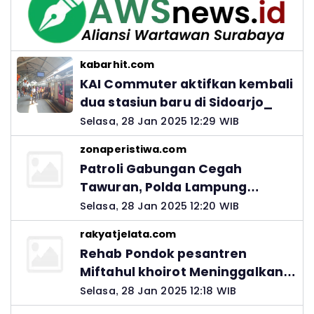
kabarhit.com
KAI Commuter aktifkan kembali
dua stasiun baru di Sidoarjo_
Selasa, 28 Jan 2025 12:29 WIB
zonaperistiwa.com
Patroli Gabungan Cegah
Tawuran, Polda Lampung
Ingatkan Peran Orang Tua
Selasa, 28 Jan 2025 12:20 WIB
rakyatjelata.com
Rehab Pondok pesantren
Miftahul khoirot Meninggalkan
Hutang Ke Material, Mantan
Selasa, 28 Jan 2025 12:18 WIB
Kadis PUPR Harus Bertanggung