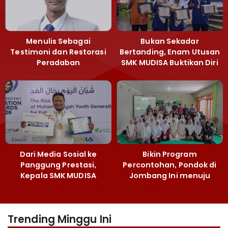
Menulis Sebagai
Bukan Sekadar
Testimoni dan Restorasi
Bertanding, Enam Utusan
Peradaban
SMK MUDISA Buktikan Diri
di MEA 2026
Dari Media Sosial ke
Bikin Program
Panggung Prestasi,
Percontohan, Pondok di
Kepala SMK MUDISA
Jombang Ini menuju
Irvandy Andriansyah Raih
Mandiri Kelola Sampah
Emas MEA 2026
dan Ketahanan Pangan
Trending Minggu Ini