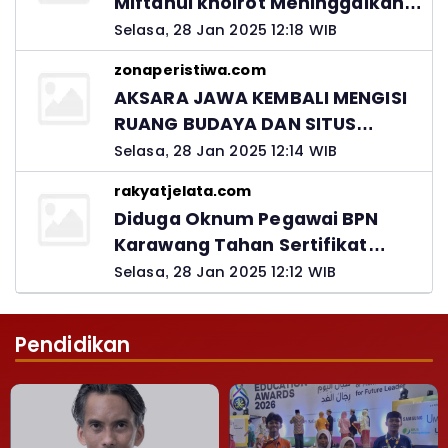
Miftahul khoirot Meninggalkan
Hutang Ke Material, Mantan
Selasa, 28 Jan 2025 12:18 WIB
Kadis PUPR Harus Bertanggung
zonaperistiwa.com
Jawab
AKSARA JAWA KEMBALI MENGISI
RUANG BUDAYA DAN SITUS
LELUHUR NUSANTARA
Selasa, 28 Jan 2025 12:14 WIB
rakyatjelata.com
Diduga Oknum Pegawai BPN
Karawang Tahan Sertifikat
Pemohon PTSL
Selasa, 28 Jan 2025 12:12 WIB
Pendidikan