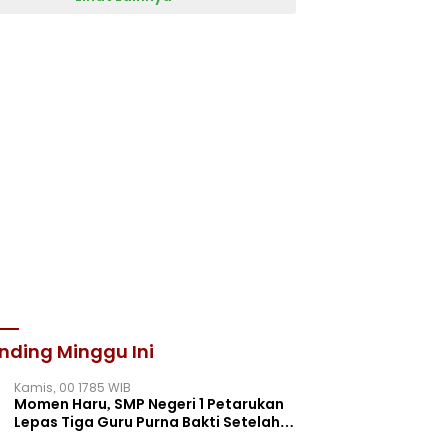
nding Minggu Ini
Kamis, 00 1785 WIB
Momen Haru, SMP Negeri 1 Petarukan
Lepas Tiga Guru Purna Bakti Setelah
Puluhan Tahun Mengabdi