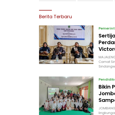
Berita Terbaru
Pemerin
Sertij
Perda
Victo
MAJALENGK
Camat Si
Sindangw
Pendidik
Bikin
Jomba
Sampa
JOMBANG 
lingkunga