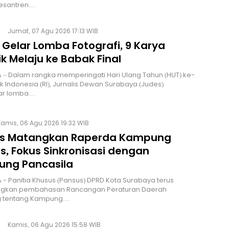
esantren…
Jumat, 07 Agu 2026 17:13 WIB
 Gelar Lomba Fotografi, 9 Karya
k Melaju ke Babak Final
 – Dalam rangka memperingati Hari Ulang Tahun (HUT) ke-
ik Indonesia (RI), Jurnalis Dewan Surabaya (Judes)
ar lomba…
Kamis, 06 Agu 2026 19:32 WIB
s Matangkan Raperda Kampung
s, Fokus Sinkronisasi dengan
ng Pancasila
 - Panitia Khusus (Pansus) DPRD Kota Surabaya terus
kan pembahasan Rancangan Peraturan Daerah
) tentang Kampung…
Kamis, 06 Agu 2026 15:58 WIB