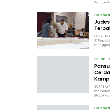
Pondok P
Peristiwa
Judes
Terbai
‎SURABAYA
81 Republ
menggel
Politik
Pansu
Cerda
Kampu
‎SURABAYA
mematang
(Raperda
Peristiwa