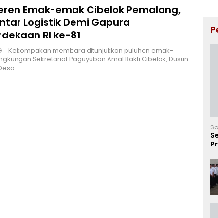
Keren Emak-emak Cibelok Pemalang,
ntar Logistik Demi Gapura
P
dekaan RI ke-81
 – Kekompakan membara ditunjukkan puluhan emak-
ingkungan Sekretariat Paguyuban Amal Bakti Cibelok, Dusun
 Desa…
Sa
Se
P
Ve