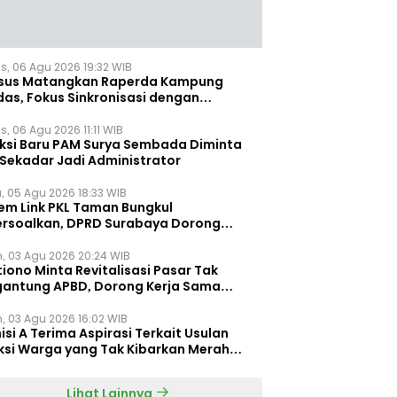
s, 06 Agu 2026 19:32 WIB
sus Matangkan Raperda Kampung
das, Fokus Sinkronisasi dengan
pung Pancasila
, 06 Agu 2026 11:11 WIB
eksi Baru PAM Surya Sembada Diminta
 Sekadar Jadi Administrator
, 05 Agu 2026 18:33 WIB
tem Link PKL Taman Bungkul
ersoalkan, DPRD Surabaya Dorong
ulasi Khusus
n, 03 Agu 2026 20:24 WIB
iono Minta Revitalisasi Pasar Tak
gantung APBD, Dorong Kerja Sama
gan Swasta ‎
n, 03 Agu 2026 16:02 WIB
si A Terima Aspirasi Terkait Usulan
ksi Warga yang Tak Kibarkan Merah
h
Lihat Lainnya