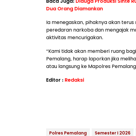
Baca Juga:
Diduga Produksi Sinte R
Dua Orang Diamankan
Ia menegaskan, pihaknya akan terus
peredaran narkoba dan mengajak m
aktivitas mencurigakan.
“Kami tidak akan memberi ruang bagi
Pemalang, harap laporkan jika melihat
atau langsung ke Mapolres Pemalang
Editor :
Redaksi
Polres Pemalang
Semester I 2026