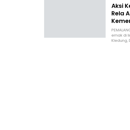
Aksi 
Rela A
Kemer
PEMALANG
emak di l
Kledung,