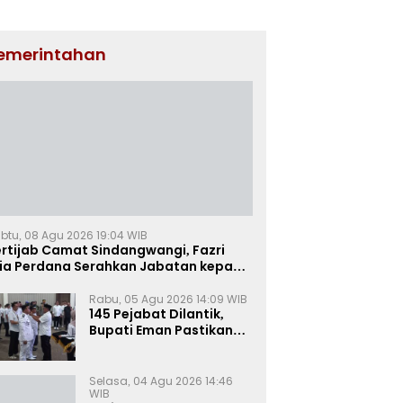
emerintahan
btu, 08 Agu 2026 19:04 WIB
rtijab Camat Sindangwangi, Fazri
ria Perdana Serahkan Jabatan kepada
ni Victorudien
Rabu, 05 Agu 2026 14:09 WIB
145 Pejabat Dilantik,
Bupati Eman Pastikan
Rotasi-Mutasi ASN
Majalengka Berbasis
Sistem Merit
Selasa, 04 Agu 2026 14:46
WIB