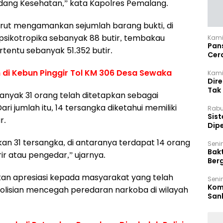
dang Kesehatan,” kata Kapolres Pemalang.
turut mengamankan sejumlah barang bukti, di
psikotropika sebanyak 88 butir, tembakau
Kami
Pan
ertentu sebanyak 51.352 butir.
Cer
Kam
 di Kebun Pinggir Tol KM 306 Desa Sewaka
Kamis
Dir
Tak
nyak 31 orang telah ditetapkan sebagai
ri jumlah itu, 14 tersangka diketahui memiliki
Rabu
‎Sis
r.
Dip
Reg
kan 31 tersangka, di antaranya terdapat 14 orang
Seni
Bakt
r atau pengedar,” ujarnya.
Ber
den
n apresiasi kepada masyarakat yang telah
Seni
Komi
lisian mencegah peredaran narkoba di wilayah
San
Puti