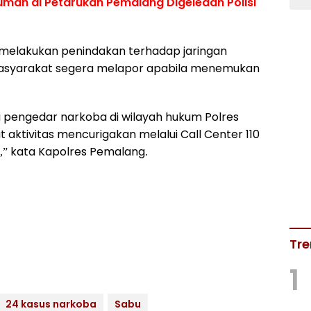
umah di Petarukan Pemalang Digeledah Polisi
 melakukan penindakan terhadap jaringan
asyarakat segera melapor apabila menemukan
 pengedar narkoba di wilayah hukum Polres
 aktivitas mencurigakan melalui Call Center 110
,” kata Kapolres Pemalang.
Tre
1
24 kasus narkoba
Sabu