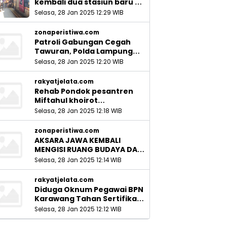
kembali dua stasiun baru di
Sidoarjo_
Selasa, 28 Jan 2025 12:29 WIB
zonaperistiwa.com
Patroli Gabungan Cegah
Tawuran, Polda Lampung
Ingatkan Peran Orang Tua
Selasa, 28 Jan 2025 12:20 WIB
rakyatjelata.com
Rehab Pondok pesantren
Miftahul khoirot
Meninggalkan Hutang Ke
Selasa, 28 Jan 2025 12:18 WIB
Material, Mantan Kadis PUPR
Harus Bertanggung Jawab
zonaperistiwa.com
AKSARA JAWA KEMBALI
MENGISI RUANG BUDAYA DAN
SITUS LELUHUR NUSANTARA
Selasa, 28 Jan 2025 12:14 WIB
rakyatjelata.com
Diduga Oknum Pegawai BPN
Karawang Tahan Sertifikat
Pemohon PTSL
Selasa, 28 Jan 2025 12:12 WIB