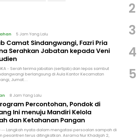
2
3
tahan
5 Jam Yang Lalu
ab Camat Sindangwangi, Fazri Pria
4
na Serahkan Jabatan kepada Veni
rudien
5
A – Serah terima jabatan (sertijab) dan lepas sambut
ndangwangi berlangsung di Aula Kantor Kecamatan
angi, Jumat…
an
8 Jam Yang Lalu
 Program Percontohan, Pondok di
ng Ini menuju Mandiri Kelola
h dan Ketahanan Pangan
— Langkah nyata dalam mengatasi persoalan sampah di
n pesantren terus ditingkatkan. Asrama Nur Khadijah 2,