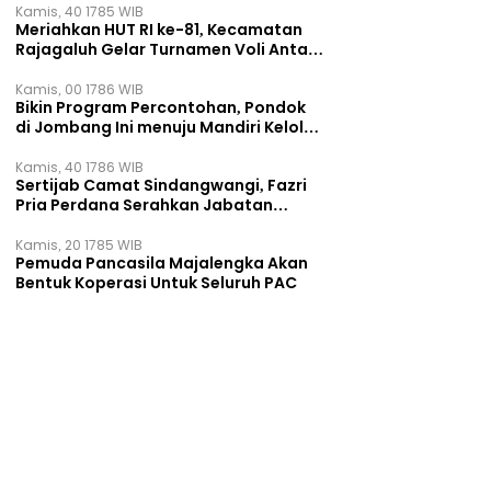
Kamis, 40 1785 WIB
Meriahkan HUT RI ke-81, Kecamatan
Rajagaluh Gelar Turnamen Voli Antar
Desa
Kamis, 00 1786 WIB
Bikin Program Percontohan, Pondok
di Jombang Ini menuju Mandiri Kelola
Sampah dan Ketahanan Pangan
Kamis, 40 1786 WIB
Sertijab Camat Sindangwangi, Fazri
Pria Perdana Serahkan Jabatan
kepada Veni Victorudien
Kamis, 20 1785 WIB
Pemuda Pancasila Majalengka Akan
Bentuk Koperasi Untuk Seluruh PAC