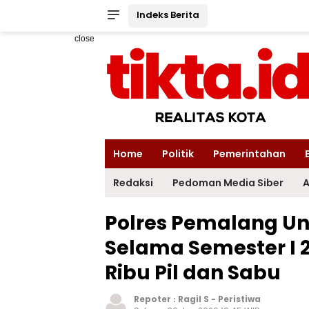
Indeks Berita
close
Home
Politik
Pemerintahan
Redaksi
Pedoman Media Siber
A
Polres Pemalang U
Selama Semester I
Ribu Pil dan Sabu
Repoter :
Ragil S
-
Peristiwa