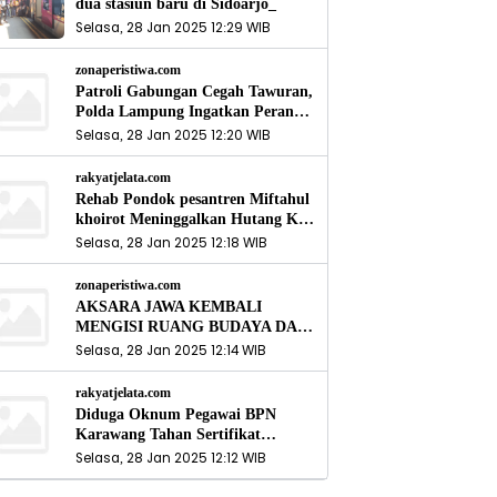
dua stasiun baru di Sidoarjo_
Selasa, 28 Jan 2025 12:29 WIB
zonaperistiwa.com
Patroli Gabungan Cegah Tawuran,
Polda Lampung Ingatkan Peran
Orang Tua
Selasa, 28 Jan 2025 12:20 WIB
rakyatjelata.com
Rehab Pondok pesantren Miftahul
khoirot Meninggalkan Hutang Ke
Material, Mantan Kadis PUPR
Selasa, 28 Jan 2025 12:18 WIB
Harus Bertanggung Jawab
zonaperistiwa.com
AKSARA JAWA KEMBALI
MENGISI RUANG BUDAYA DAN
SITUS LELUHUR NUSANTARA
Selasa, 28 Jan 2025 12:14 WIB
rakyatjelata.com
Diduga Oknum Pegawai BPN
Karawang Tahan Sertifikat
Pemohon PTSL
Selasa, 28 Jan 2025 12:12 WIB