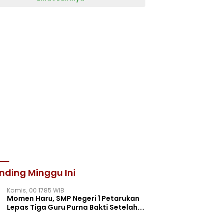
nding Minggu Ini
Kamis, 00 1785 WIB
Momen Haru, SMP Negeri 1 Petarukan
Lepas Tiga Guru Purna Bakti Setelah
Puluhan Tahun Mengabdi