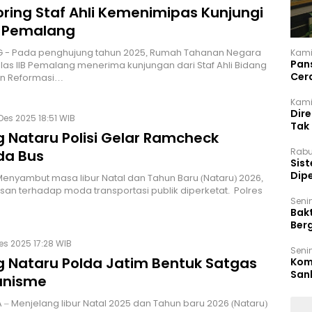
oring Staf Ahli Kemenimipas Kunjungi
 Pemalang
 - Pada penghujung tahun 2025, Rumah Tahanan Negara
Kami
Pan
elas IIB Pemalang menerima kunjungan dari Staf Ahli Bidang
Cer
n Reformasi…
Kam
Kamis
Dir
Des 2025 18:51 WIB
Tak
g Nataru Polisi Gelar Ramcheck
Rabu
a Bus
‎Sis
Dip
Menyambut masa libur Natal dan Tahun Baru (Nataru) 2026,
Reg
n terhadap moda transportasi publik diperketat. Polres
Seni
Bakt
Ber
den
es 2025 17:28 WIB
Seni
g Nataru Polda Jatim Bentuk Satgas
Komi
San
anisme
Puti
– Menjelang libur Natal 2025 dan Tahun baru 2026 (Nataru)