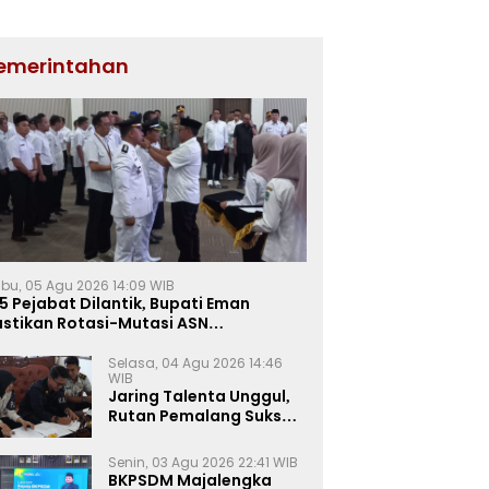
emerintahan
bu, 05 Agu 2026 14:09 WIB
5 Pejabat Dilantik, Bupati Eman
astikan Rotasi-Mutasi ASN
jalengka Berbasis Sistem Merit
Selasa, 04 Agu 2026 14:46
WIB
Jaring Talenta Unggul,
Rutan Pemalang Sukses
Gelar Seleksi
Wawancara Magang
Senin, 03 Agu 2026 22:41 WIB
Kemnaker
BKPSDM Majalengka