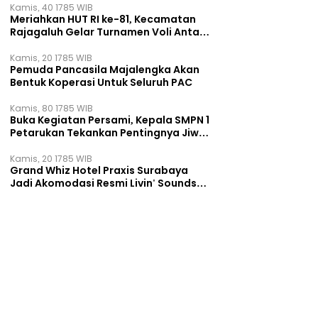
Kamis, 40 1785 WIB
Meriahkan HUT RI ke-81, Kecamatan
Rajagaluh Gelar Turnamen Voli Antar
Desa
Kamis, 20 1785 WIB
Pemuda Pancasila Majalengka Akan
Bentuk Koperasi Untuk Seluruh PAC
Kamis, 80 1785 WIB
Buka Kegiatan Persami, Kepala SMPN 1
Petarukan Tekankan Pentingnya Jiwa
Kepemimpinan
Kamis, 20 1785 WIB
Grand Whiz Hotel Praxis Surabaya
Jadi Akomodasi Resmi Livin' Sounds
of Downtown 2026