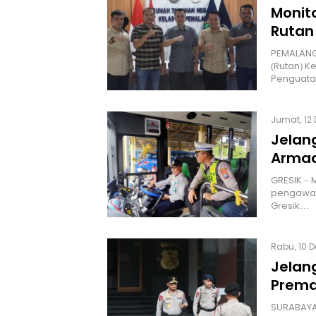
Monit
Rutan
PEMALANG
(Rutan) K
Penguata
Jumat, 12 
Jelan
Armad
GRESIK – 
pengawasa
Gresik…
Rabu, 10 D
Jelan
Prem
SURABAYA 