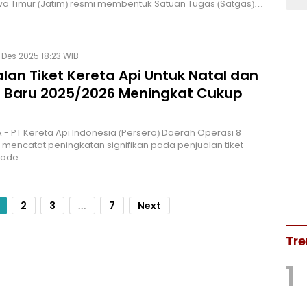
a Timur (Jatim) resmi membentuk Satuan Tugas (Satgas)…
Des 2025 18:23 WIB
lan Tiket Kereta Api Untuk Natal dan
 Baru 2025/2026 Meningkat Cukup
- PT Kereta Api Indonesia (Persero) Daerah Operasi 8
mencatat peningkatan signifikan pada penjualan tiket
riode…
2
3
...
7
Next
Tre
1