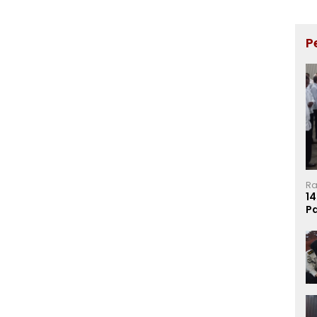
P
Ra
14
P
Ma