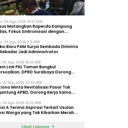
s, 06 Agu 2026 19:32 WIB
sus Matangkan Raperda Kampung
das, Fokus Sinkronisasi dengan
pung Pancasila
, 06 Agu 2026 11:11 WIB
eksi Baru PAM Surya Sembada Diminta
 Sekadar Jadi Administrator
, 05 Agu 2026 18:33 WIB
tem Link PKL Taman Bungkul
ersoalkan, DPRD Surabaya Dorong
ulasi Khusus
n, 03 Agu 2026 20:24 WIB
iono Minta Revitalisasi Pasar Tak
gantung APBD, Dorong Kerja Sama
gan Swasta ‎
n, 03 Agu 2026 16:02 WIB
si A Terima Aspirasi Terkait Usulan
ksi Warga yang Tak Kibarkan Merah
h
Lihat Lainnya