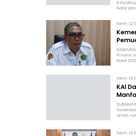
8 Surabay
Natal da
Senin, 22 
Kemen
Pemud
BANDUNG 
Provinsi
Natal 202
Senin, 22 
KAI D
Manfa
SURABAYA 
Surabaya 
aman, ny
Senin, 22 