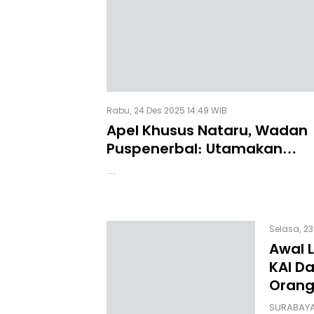
Rabu, 24 Des 2025 14:49 WIB
Apel Khusus Nataru, Wadan
Puspenerbal: Utamakan
Keselamatan Selama Dinas 
…
Nataru
Selasa, 23
Awal 
KAI D
Oran
SURABAYA