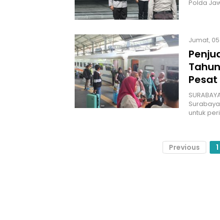
Polda Jaw
Jumat, 05 
Penjua
Tahun
Pesat
SURABAYA 
Surabaya 
untuk pe
Previous
1