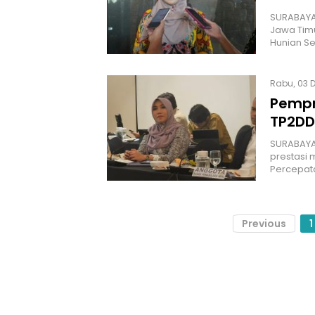
SURABAYA 
Jawa Timu
Hunian S
Rabu, 03 D
Pempr
TP2DD 
SURABAYA
prestasi 
Percepat
Previous
1