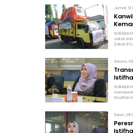
Jumat, 12 
Kanwi
Keman
SURABAYA
zakat da
Zakat (FO
Selasa, 09
Transa
Istif
SURABAYA 
memberika
Khofifah
Senin, 08 
Peres
Istifh