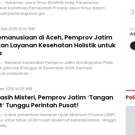
– Gubernur Jawa Timur Khofifah Indar Parawansa
an komitmen Pemerintah Provinsi Jawa Timur dalam
uat pembangunan gizi…
 Des 2025 15:32 WIB
Kemanusiaan di Aceh, Pemprov Jatim
kan Layanan Kesehatan Holistik untuk
a
 – Relawan Kesehatan Pemprov Jatim di Kabupaten Pidie
h periode 9 hingga 19 Desember 2025, berhasil
kan pelayanan…
Des 2025 14:30 WIB
asih Misteri, Pemprov Jatim 'Tangan
Pol
t' Tunggu Perintah Pusat!
 - Kabar penentuan besaran Upah Minimum Provinsi (UMP)
r untuk tahun 2026 masih diselimuti ketidakpastian. Hingga
Sabtu…