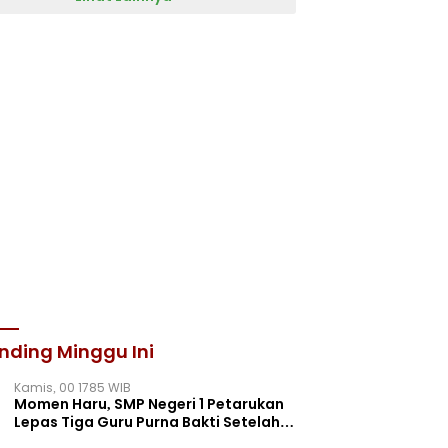
nding Minggu Ini
Kamis, 00 1785 WIB
Momen Haru, SMP Negeri 1 Petarukan
Lepas Tiga Guru Purna Bakti Setelah
Puluhan Tahun Mengabdi