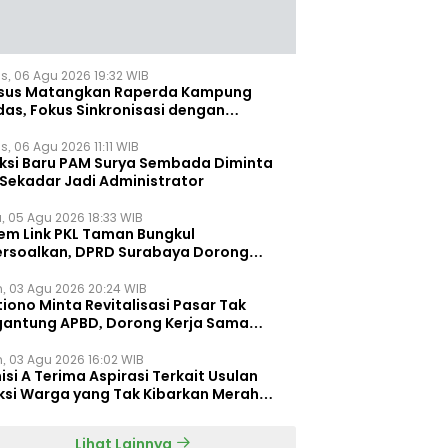
s, 06 Agu 2026 19:32 WIB
sus Matangkan Raperda Kampung
das, Fokus Sinkronisasi dengan
pung Pancasila
, 06 Agu 2026 11:11 WIB
eksi Baru PAM Surya Sembada Diminta
 Sekadar Jadi Administrator
, 05 Agu 2026 18:33 WIB
tem Link PKL Taman Bungkul
ersoalkan, DPRD Surabaya Dorong
ulasi Khusus
n, 03 Agu 2026 20:24 WIB
iono Minta Revitalisasi Pasar Tak
gantung APBD, Dorong Kerja Sama
gan Swasta ‎
n, 03 Agu 2026 16:02 WIB
si A Terima Aspirasi Terkait Usulan
ksi Warga yang Tak Kibarkan Merah
h
Lihat Lainnya