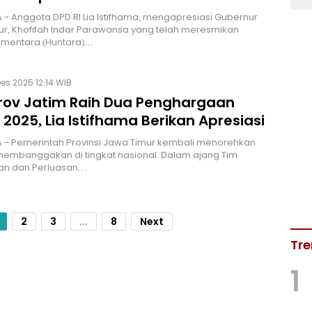
- Anggota DPD RI Lia Istifhama, mengapresiasi Gubernur
r, Khofifah Indar Parawansa yang telah meresmikan
ementara (Huntara)…
es 2025 12:14 WIB
ov Jatim Raih Dua Penghargaan
2025, Lia Istifhama Berikan Apresiasi
 - Pemerintah Provinsi Jawa Timur kembali menorehkan
membanggakan di tingkat nasional. Dalam ajang Tim
an dan Perluasan…
2
3
...
8
Next
Tre
1