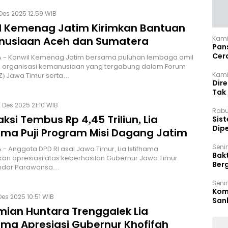
Des 2025 12:59 WIB
l Kemenag Jatim Kirimkan Bantuan
Kami
usiaan Aceh dan Sumatera
Pan
Cer
 - Kanwil Kemenag Jatim bersama puluhan lembaga amil
Kam
n organisasi kemanusiaan yang tergabung dalam Forum
Kamis
Z) Jawa Timur serta…
Dir
Tak
 Des 2025 21:10 WIB
Rabu
ksi Tembus Rp 4,45 Triliun, Lia
‎Sis
Dip
hama Puji Program Misi Dagang Jatim
Reg
Seni
- Anggota DPD RI asal Jawa Timur, Lia Istifhama
Bakt
n apresiasi atas keberhasilan Gubernur Jawa Timur
Ber
 Indar Parawansa…
den
Seni
Komi
Des 2025 10:51 WIB
San
mian Huntara Trenggalek Lia
Puti
ama Apresiasi Gubernur Khofifah