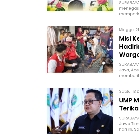
SURABAYA 
menegask
memperk
Minggu, 21
Misi 
Hadir
Warg
SURABAYA
Jaya, Ace
memberi
Sabtu, 13 
UMP M
Terika
SURABAYA
Jawa Timu
hari ini, 