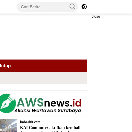
close
Hidup
kabarhit.com
KAI Commuter aktifkan kembali