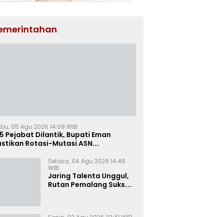
emerintahan
bu, 05 Agu 2026 14:09 WIB
5 Pejabat Dilantik, Bupati Eman
astikan Rotasi-Mutasi ASN
jalengka Berbasis Sistem Merit
Selasa, 04 Agu 2026 14:46
WIB
Jaring Talenta Unggul,
Rutan Pemalang Sukses
Gelar Seleksi
Wawancara Magang
Kemnaker