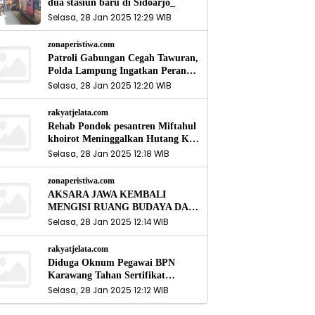
dua stasiun baru di Sidoarjo_
Selasa, 28 Jan 2025 12:29 WIB
zonaperistiwa.com
Patroli Gabungan Cegah Tawuran,
Polda Lampung Ingatkan Peran
Orang Tua
Selasa, 28 Jan 2025 12:20 WIB
rakyatjelata.com
Rehab Pondok pesantren Miftahul
khoirot Meninggalkan Hutang Ke
Material, Mantan Kadis PUPR
Selasa, 28 Jan 2025 12:18 WIB
Harus Bertanggung Jawab
zonaperistiwa.com
AKSARA JAWA KEMBALI
MENGISI RUANG BUDAYA DAN
SITUS LELUHUR NUSANTARA
Selasa, 28 Jan 2025 12:14 WIB
rakyatjelata.com
Diduga Oknum Pegawai BPN
Karawang Tahan Sertifikat
Pemohon PTSL
Selasa, 28 Jan 2025 12:12 WIB