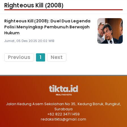
Righteous Kill (2008)
Righteous Kill (2008): Duel Dua Legenda
Polisi Menyingkap Pembunuh Berwajah
Hukum
Jumat, 05 Des 2025 20:02 WIB
Previous
1
Next
Jalan Kedung Asem Sekolahan No 35, Kedung Baruk, Rungkut,
Surabaya
+62 822 3471 1459
redaksitikta@gmail.com