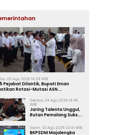
emerintahan
bu, 05 Agu 2026 14:09 WIB
5 Pejabat Dilantik, Bupati Eman
astikan Rotasi-Mutasi ASN
jalengka Berbasis Sistem Merit
Selasa, 04 Agu 2026 14:46
WIB
Jaring Talenta Unggul,
Rutan Pemalang Sukses
Gelar Seleksi
Wawancara Magang
Senin, 03 Agu 2026 22:41 WIB
Kemnaker
BKPSDM Majalengka