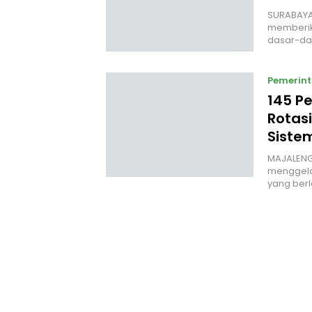
‎SURABAYA
memberika
dasar-d
Pemerin
145 Pe
Rotas
Sistem
MAJALENG
menggelar
yang ber