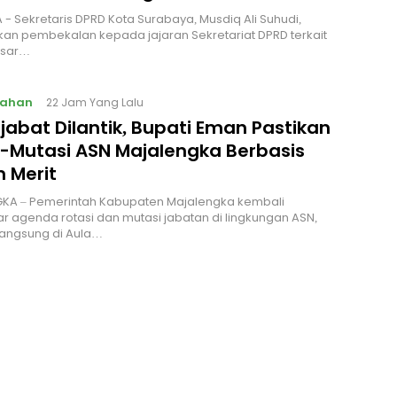
 - Sekretaris DPRD Kota Surabaya, Musdiq Ali Suhudi,
n pembekalan kepada jajaran Sekretariat DPRD terkait
asar…
tahan
22 Jam Yang Lalu
jabat Dilantik, Bupati Eman Pastikan
i-Mutasi ASN Majalengka Berbasis
 Merit
KA – Pemerintah Kabupaten Majalengka kembali
 agenda rotasi dan mutasi jabatan di lingkungan ASN,
langsung di Aula…