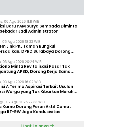
, 06 Agu 2026 11:11 WIB
eksi Baru PAM Surya Sembada Diminta
 Sekadar Jadi Administrator
, 05 Agu 2026 18:33 WIB
tem Link PKL Taman Bungkul
ersoalkan, DPRD Surabaya Dorong
ulasi Khusus
n, 03 Agu 2026 20:24 WIB
iono Minta Revitalisasi Pasar Tak
gantung APBD, Dorong Kerja Sama
gan Swasta ‎
n, 03 Agu 2026 16:02 WIB
si A Terima Aspirasi Terkait Usulan
ksi Warga yang Tak Kibarkan Merah
h
gu, 02 Agu 2026 22:33 WIB
s Karno Dorong Peran Aktif Camat
gga RT-RW Jaga Kondusivitas
Lihat Lainnya