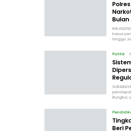
Polre
Narko
Bulan
MAJALENG
kasus per
hingga Ju
Politik
‎Siste
Diper
Regul
‎SURABAYA
pendapat
Bungkul,
Pendidik
Tingk
Beri P