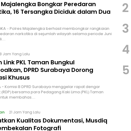
2
s Majalengka Bongkar Peredaran
tika, 16 Tersangka Diciduk dalam Dua
3
KA – Polres Majalengka berhasil membongkar rangkaian
edaran narkotika di sejumlah wilayah selama periode Juni
li…
4
18 Jam Yang Lalu
m Link PKL Taman Bungkul
5
soalkan, DPRD Surabaya Dorong
asi Khusus
 - Komisi B DPRD Surabaya menggelar rapat dengar
 (RDP) bersama para Pedagang Kaki Lima (PKL) Taman
 untuk membahas…
an
21 Jam Yang Lalu
atkan Kualitas Dokumentasi, Musdiq
embekalan Fotografi ‎