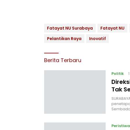
Fatayat NU Surabaya
Fatayat NU
Pelantikan Raya
Inovatif
Berita Terbaru
Politik
Direk
Tak S
‎SURABAYA
penetapan
Sembada
Peristiwa