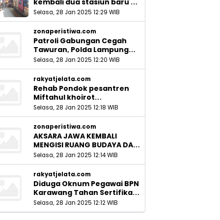
kembali dua stasiun baru di
Sidoarjo_
Selasa, 28 Jan 2025 12:29 WIB
zonaperistiwa.com
Patroli Gabungan Cegah
Tawuran, Polda Lampung
Ingatkan Peran Orang Tua
Selasa, 28 Jan 2025 12:20 WIB
rakyatjelata.com
Rehab Pondok pesantren
Miftahul khoirot
Meninggalkan Hutang Ke
Selasa, 28 Jan 2025 12:18 WIB
Material, Mantan Kadis PUPR
Harus Bertanggung Jawab
zonaperistiwa.com
AKSARA JAWA KEMBALI
MENGISI RUANG BUDAYA DAN
SITUS LELUHUR NUSANTARA
Selasa, 28 Jan 2025 12:14 WIB
rakyatjelata.com
Diduga Oknum Pegawai BPN
Karawang Tahan Sertifikat
Pemohon PTSL
Selasa, 28 Jan 2025 12:12 WIB