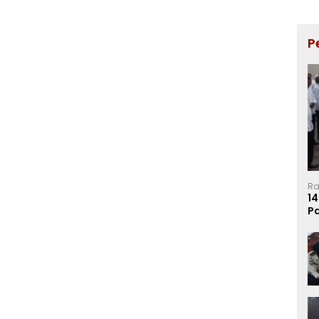
P
Ra
14
P
Ma