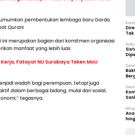
engumumkan pembentukan lembaga baru Garda
Kamis
bat Qurani
Dir
Tak
 ini merupakan bagian dari komitmen organisasi
Rabu
kan manfaat yang lebih luas
‎Sis
Dip
Reg
 Kerja, Fatayat NU Surabaya Teken MoU
Seni
Bakt
Ber
den
menjadi wadah bagi perempuan, tetapi juga
Seni
if dalam berbagai bidang, mulai dari sosial,
Komi
San
onomi," tegasnya.
Puti
Ming
Ana
hin