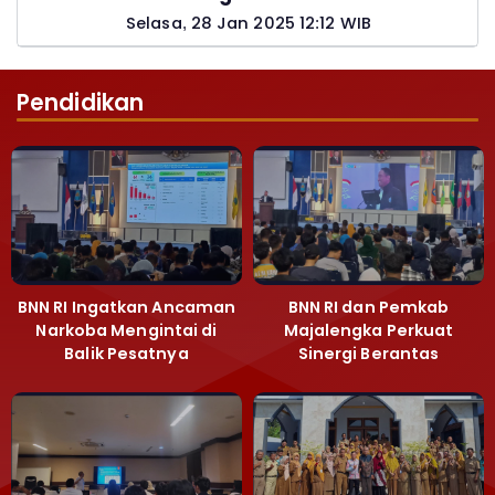
Pemohon PTSL
Selasa, 28 Jan 2025 12:12 WIB
Pendidikan
BNN RI Ingatkan Ancaman
BNN RI dan Pemkab
Narkoba Mengintai di
Majalengka Perkuat
Balik Pesatnya
Sinergi Berantas
Pembangunan
Peredaran Gelap
Majalengka
Narkoba