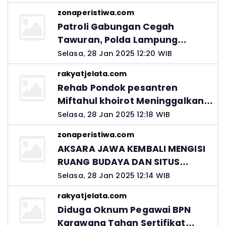
zonaperistiwa.com
Patroli Gabungan Cegah
Tawuran, Polda Lampung
Ingatkan Peran Orang Tua
Selasa, 28 Jan 2025 12:20 WIB
rakyatjelata.com
Rehab Pondok pesantren
Miftahul khoirot Meninggalkan
Hutang Ke Material, Mantan
Selasa, 28 Jan 2025 12:18 WIB
Kadis PUPR Harus Bertanggung
zonaperistiwa.com
Jawab
AKSARA JAWA KEMBALI MENGISI
RUANG BUDAYA DAN SITUS
LELUHUR NUSANTARA
Selasa, 28 Jan 2025 12:14 WIB
rakyatjelata.com
Diduga Oknum Pegawai BPN
Karawang Tahan Sertifikat