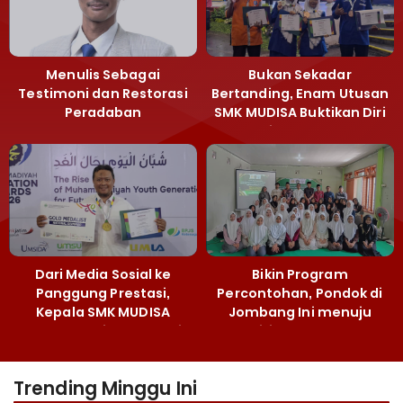
Menulis Sebagai
Bukan Sekadar
Testimoni dan Restorasi
Bertanding, Enam Utusan
Peradaban
SMK MUDISA Buktikan Diri
di MEA 2026
Dari Media Sosial ke
Bikin Program
Panggung Prestasi,
Percontohan, Pondok di
Kepala SMK MUDISA
Jombang Ini menuju
Irvandy Andriansyah Raih
Mandiri Kelola Sampah
Emas MEA 2026
dan Ketahanan Pangan
Trending Minggu Ini