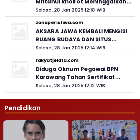
Miftahul khoirot Meninggalkan
Hutang Ke Material, Mantan
Selasa, 28 Jan 2025 12:18 WIB
Kadis PUPR Harus Bertanggung
zonaperistiwa.com
Jawab
AKSARA JAWA KEMBALI MENGISI
RUANG BUDAYA DAN SITUS
LELUHUR NUSANTARA
Selasa, 28 Jan 2025 12:14 WIB
rakyatjelata.com
Diduga Oknum Pegawai BPN
Karawang Tahan Sertifikat
Pemohon PTSL
Selasa, 28 Jan 2025 12:12 WIB
Pendidikan