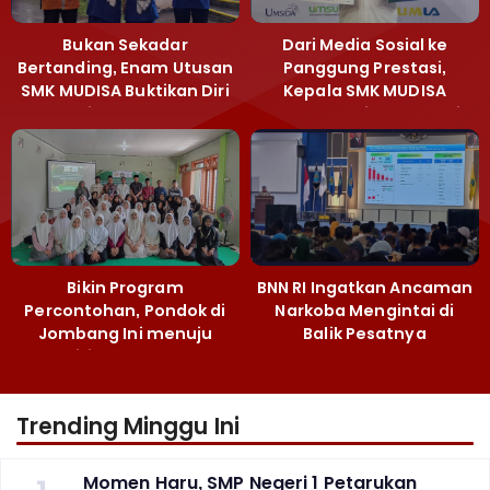
Bukan Sekadar
Dari Media Sosial ke
Bertanding, Enam Utusan
Panggung Prestasi,
SMK MUDISA Buktikan Diri
Kepala SMK MUDISA
di MEA 2026
Irvandy Andriansyah Raih
Emas MEA 2026
Bikin Program
BNN RI Ingatkan Ancaman
Percontohan, Pondok di
Narkoba Mengintai di
Jombang Ini menuju
Balik Pesatnya
Mandiri Kelola Sampah
Pembangunan
dan Ketahanan Pangan
Majalengka
Trending Minggu Ini
Momen Haru, SMP Negeri 1 Petarukan