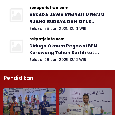
Kadis PUPR Harus Bertanggung
zonaperistiwa.com
Jawab
AKSARA JAWA KEMBALI MENGISI
RUANG BUDAYA DAN SITUS
LELUHUR NUSANTARA
Selasa, 28 Jan 2025 12:14 WIB
rakyatjelata.com
Diduga Oknum Pegawai BPN
Karawang Tahan Sertifikat
Pemohon PTSL
Selasa, 28 Jan 2025 12:12 WIB
Pendidikan