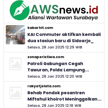
kabarhit.com
KAI Commuter aktifkan kembali
dua stasiun baru di Sidoarjo_
Selasa, 28 Jan 2025 12:29 WIB
zonaperistiwa.com
Patroli Gabungan Cegah
Tawuran, Polda Lampung
Ingatkan Peran Orang Tua
Selasa, 28 Jan 2025 12:20 WIB
rakyatjelata.com
Rehab Pondok pesantren
Miftahul khoirot Meninggalkan
Hutang Ke Material, Mantan
Selasa, 28 Jan 2025 12:18 WIB